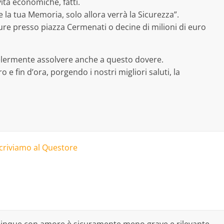
ività economiche, fatti.
e la tua Memoria, solo allora verrà la Sicurezza”.
ure presso piazza Cermenati o decine di milioni di euro
elermente assolvere anche a questo dovere.
e fin d’ora, porgendo i nostri migliori saluti, la
riviamo al Questore
delinque con amore è sicuramente meno grave e rilevante