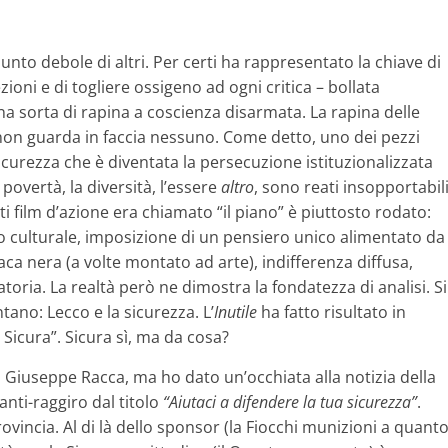
 punto debole di altri. Per certi ha rappresentato la chiave di
zioni e di togliere ossigeno ad ogni critica – bollata
 sorta di rapina a coscienza disarmata. La rapina delle
 non guarda in faccia nessuno. Come detto, uno dei pezzi
sicurezza che è diventata la persecuzione istituzionalizzata
 povertà, la diversità, l’essere
altro
, sono reati insopportabil
rti film d’azione era chiamato “il piano” è piuttosto rodato:
culturale, imposizione di un pensiero unico alimentato da
a nera (a volte montato ad arte), indifferenza diffusa,
toria. La realtà però ne dimostra la fondatezza di analisi. Si
tano: Lecco e la sicurezza. L’
Inutile
ha fatto risultato in
Sicura”. Sicura sì, ma da cosa?
 Giuseppe Racca, ma ho dato un’occhiata alla notizia della
anti-raggiro dal titolo
“Aiutaci a difendere la tua sicurezza”
.
ovincia. Al di là dello sponsor (la Fiocchi munizioni a quant