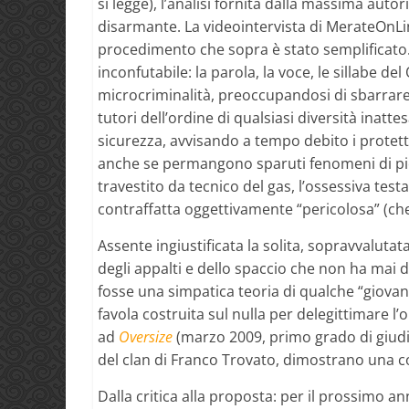
si legge), l’analisi fornita dalla massima auto
disarmante. La videointervista di MerateOnL
procedimento che sopra è stato semplificato.
inconfutabile: la parola, la voce, le sillabe 
microcriminalità, preoccupandosi di sbarrare l
tutori dell’ordine di qualsiasi diversità inatte
sicurezza, avvisando a tempo debito i protett
anche se permangono sparuti fenomeni di picco
travestito da tecnico del gas, l’ossessiva tes
contraffatta oggettivamente “pericolosa” (che
Assente ingiustificata la solita, sopravvaluta
degli appalti e dello spaccio che non ha mai d
fosse una simpatica teoria di qualche “giovano
favola costruita sul nulla per delegittimare l’o
ad
Oversize
(marzo 2009, primo grado di giudiz
del clan di Franco Trovato, dimostrano una cos
Dalla critica alla proposta: per il prossimo an