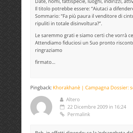
Date, nomi, fattispecie, luoghi, indirizzi, att
Il titolo potrebbe essere: “Aiutaci a difender
Sommario: “Fa più paura il venditore di cint
ripuliti in totale disinvoltura?”.
Le saremmo grati e siamo certi che vorrà c
Attendiamo fiduciosi un Suo pronto riscontro 
ringraziamo
firmato…
Pingback:
Khorakhanè | Campagna Dossier: sc
Altero
22 Dicembre 2009 in 16:24
Permalink
Beh, in effetti dipende: se la ‘ndrangheta 