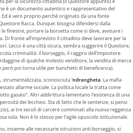
rità per la Sicurezza cittadina (il Questore appunto) è
ine è un documento autentico e rappresentativo del
 Ed è vero proprio perché originato da una fonte
del Questore Racca. Dunque: bisogna difendersi dalla
e finestre, portare la borsetta come si deve, avvisare i
sa. Di fronte all’imprevisto il cittadino deve lavorare per la
ori. Lecco è una città sicura, sembra suggerire il Questore,
la criminalità: il borseggio, il raggiro dell’impostore
tardaggine di qualche molesto venditore, la vendita di merce
 però poi torna utile per banchetti di beneficenza).
ta, strumentalizzata, sconosciuta
‘ndrangheta
. La mafia
estato allarme sociale. La politica locale la tratta come
tto gasato”. Altri addirittura lamentano l’esistenza di una
perosità dei lecchesi. Sta di fatto che le sentenze, si pensi
io), ai tre secoli di carcere comminati alla nuova reggenza
a sola. Non è lo stesso per l’agile opuscolo istituzionale.
no, insieme alle necessarie istruzioni anti-borseggio, si