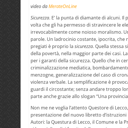
video da
MerateOnLine
Sicurezza
. E’ la punta di diamante di alcuni. Il
volta che gli ha permesso di stravincere le ele
irrevocabilmente come noioso moralismo. Una
parole. Un ladrocinio costante, ipocrita, che
pregiati è proprio la
sicurezza
. Quella stessa 
della povertà, nella maggior parte dei casi. La
per i garanti della sicurezza. Quello che in ce
criminalizzazione mediatica, bombardamento 
menzogne, generalizzazione del caso di cronac
violenza verbale. La semplificazione è provoca
guardi il circostante; senza andare troppo lon
parte anche grazie allo slogan “Una provincia 
Non me ne voglia l’attento Questore di Lecco,
presentazione del nuovo libretto d’istruzioni 
Autori: la Questura di Lecco, il Comune e la Pr