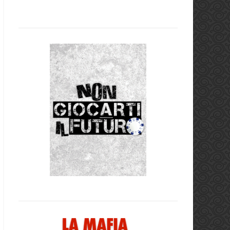
.
o
o