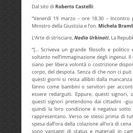
Dal sito di
Roberto Castelli
:
“Venerdì 19 marzo – ore 18.30 – Incontro p
Ministro della Giustizia e l’on.
Michela Bramb
L’Arte di strisciare,
Nadia Urbinati
, La Repub
“[… Scriveva un grande filosofo e politico
soltanto nell’immaginazione degli ingenui. 
siano per libera volontà o costrizione dispo
corpo, del despota. Senza di che non ci può 
questi giorni si resta allibiti dalla mancanza
fanno come bambini o servitori per accont
essere redarguiti. Eppure, questi signori, o
questi signori pretendono dai cittadini –giu
quindi la loro condizione è negativa sotto t
rappresentano. Verso se stessi prima di tu
spesa dall’ora della colazione all’ora di cena
sono vantaggi di status e materiali in ca