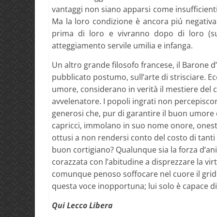
vantaggi non siano apparsi come insufficienti 
Ma la loro condizione è ancora piú negativa 
prima di loro e vivranno dopo di loro (su
atteggiamento servile umilia e infanga.
Un altro grande filosofo francese, il Barone d
pubblicato postumo, sull’arte di strisciare. Ec
umore, considerano in verità il mestiere del c
avvelenatore. I popoli ingrati non percepiscon
generosi che, pur di garantire il buon umore de
capricci, immolano in suo nome onore, onest
ottusi a non rendersi conto del costo di tant
buon cortigiano? Qualunque sia la forza d’ani
corazzata con l’abitudine a disprezzare la virt
comunque penoso soffocare nel cuore il grido d
questa voce inopportuna; lui solo è capace di 
Qui Lecco Libera