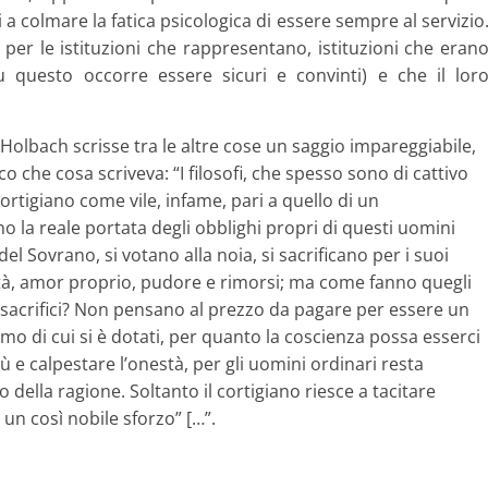
a colmare la fatica psicologica di essere sempre al servizio
per le istituzioni che rappresentano, istituzioni che eran
 questo occorre essere sicuri e convinti) e che il lor
’Holbach scrisse tra le altre cose un saggio impareggiabile,
co che cosa scriveva: “I filosofi, che spesso sono di cattivo
ortigiano come vile, infame, pari a quello di un
o la reale portata degli obblighi propri di questi uomini
l Sovrano, si votano alla noia, si sacrificano per i suoi
à, amor proprio, pudore e rimorsi; ma come fanno quegli
i sacrifici? Non pensano al prezzo da pagare per essere un
mo di cui si è dotati, per quanto la coscienza possa esserci
ù e calpestare l’onestà, per gli uomini ordinari resta
ella ragione. Soltanto il cortigiano riesce a tacitare
un così nobile sforzo” […”.