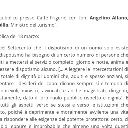
ubblico presso Caffè Frigerio con l’on.
Angelino Alfano
illa
, Ministro del turismo”.
blica del 18 marzo:
 del Settecento che il dispotismo di un uomo solo esist
Il dispotismo ha bisogno di un certo numero di persone ch
sti a mettersi al servizio completo, giorno e notte, anima 
essere dispotismo alcuno. [… A leggere le intercettazioni d
 totale di dignità di uomini che, adulti e spesso anziani, s
entare i desideri del capo: dicono sempre sí e temono d
norevoli, ministri, avvocati, e anche magistrati, dirigenti
stamente, dato il loro ruolo pubblico-rispetto e dignità. 
utti gli aspetti: verso se stessi e verso le istituzioni ch
tto, poiché è deprimente e moralmente avvilente una vit
 a rispondere alle esigenze del potente protettore: certo, c
mbio, eppure è improbabile che almeno una volta quest