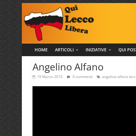
Salta
al
contenuto
Qui
HOME
ARTICOLI
INIZIATIVE
QUI POS
Lecco
Angelino Alfano
19 Marzo 2010
0 commenti
angelino alfano lec
Libera