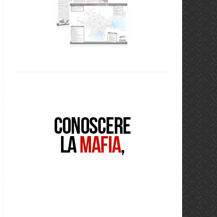
,
e
e
e
i
i
i
,
E
e
a
i
i