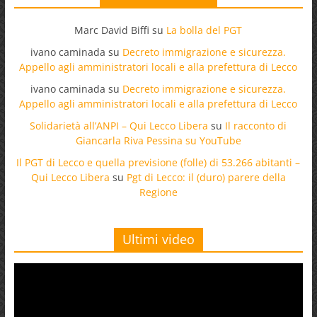
Marc David Biffi
su
La bolla del PGT
ivano caminada
su
Decreto immigrazione e sicurezza.
Appello agli amministratori locali e alla prefettura di Lecco
ivano caminada
su
Decreto immigrazione e sicurezza.
Appello agli amministratori locali e alla prefettura di Lecco
Solidarietà all’ANPI – Qui Lecco Libera
su
Il racconto di
Giancarla Riva Pessina su YouTube
Il PGT di Lecco e quella previsione (folle) di 53.266 abitanti –
Qui Lecco Libera
su
Pgt di Lecco: il (duro) parere della
Regione
Ultimi video