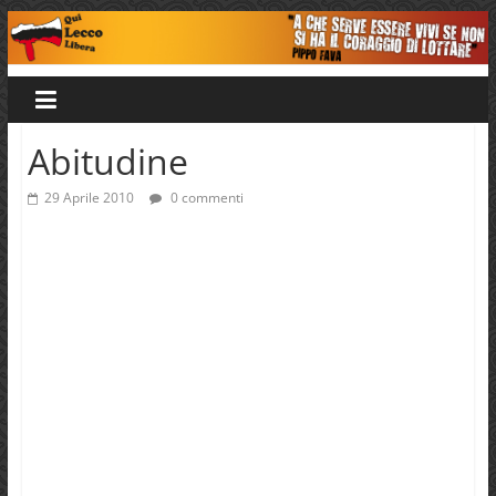
Salta
al
Qui
contenuto
Lecco
Abitudine
Libera
29 Aprile 2010
0 commenti