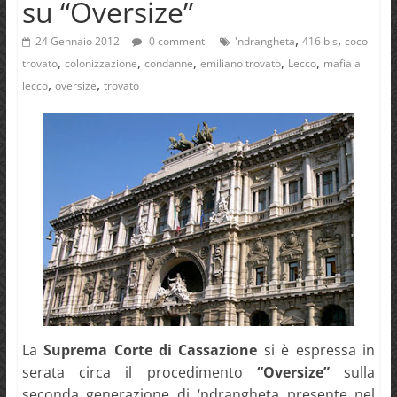
su “Oversize”
,
,
24 Gennaio 2012
0 commenti
'ndrangheta
416 bis
coco
,
,
,
,
,
trovato
colonizzazione
condanne
emiliano trovato
Lecco
mafia a
,
,
lecco
oversize
trovato
La
Suprema Corte di Cassazione
si è espressa in
serata circa il procedimento
“Oversize”
sulla
seconda generazione di ‘ndrangheta presente nel