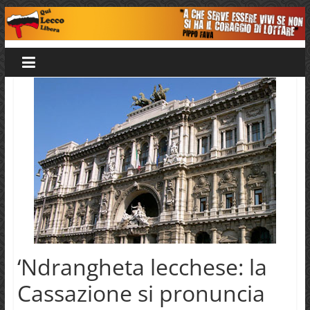
Salta
al
Qui
contenuto
Lecco
Libera
‘Ndrangheta lecchese: la
Cassazione si pronuncia