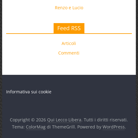
Renzo e Lucio
Feed RSS
Articoli
Commenti
Informativa sui cookie
Copyright © 2026
Qui Lecco Libera
. Tutti i diritti riservati.
Tema:
ColorMag
di ThemeGrill. Powered by
WordPress
.