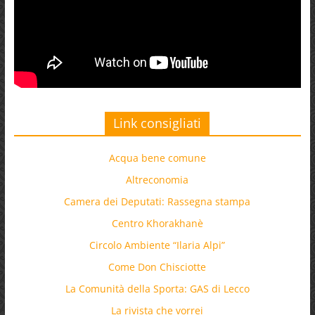
Link consigliati
Acqua bene comune
Altreconomia
Camera dei Deputati: Rassegna stampa
Centro Khorakhanè
Circolo Ambiente “Ilaria Alpi”
Come Don Chisciotte
La Comunità della Sporta: GAS di Lecco
La rivista che vorrei