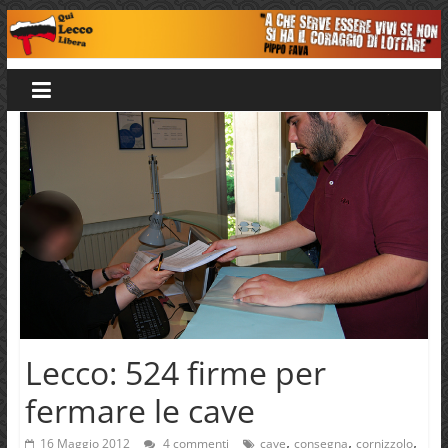
Salta
al
Qui
contenuto
Lecco
Libera
Lecco: 524 firme per
fermare le cave
,
,
,
16 Maggio 2012
4 commenti
cave
consegna
cornizzolo