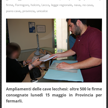
,
,
,
,
,
,
,
firme
Formigoni
holcim
Lecco
legge regionale
nava
no cava
,
,
piano cave
provincia
unicalce
Ampliamenti delle cave lecchesi: oltre 500 le firme
consegnate lunedì 15 maggio in Provincia per
fermarli.