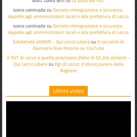
Marc David Biffi
su
La bolla del PGT
ivano caminada
su
Decreto immigrazione e sicurezza.
Appello agli amministratori locali e alla prefettura di Lecco
ivano caminada
su
Decreto immigrazione e sicurezza.
Appello agli amministratori locali e alla prefettura di Lecco
Solidarietà all’ANPI – Qui Lecco Libera
su
Il racconto di
Giancarla Riva Pessina su YouTube
Il PGT di Lecco e quella previsione (folle) di 53.266 abitanti –
Qui Lecco Libera
su
Pgt di Lecco: il (duro) parere della
Regione
Ultimi video