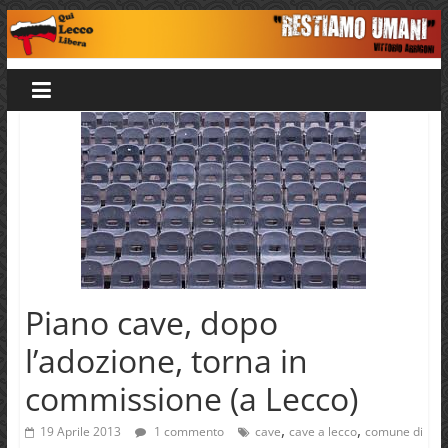
Salta
al
Qui
contenuto
Lecco
Libera
Piano cave, dopo
l’adozione, torna in
commissione (a Lecco)
,
,
19 Aprile 2013
1 commento
cave
cave a lecco
comune di