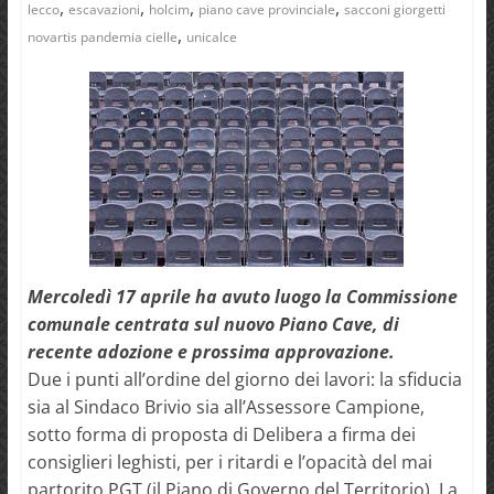
,
,
,
,
lecco
escavazioni
holcim
piano cave provinciale
sacconi giorgetti
,
novartis pandemia cielle
unicalce
Mercoledì 17 aprile ha avuto luogo la Commissione
comunale centrata sul nuovo Piano Cave, di
recente adozione e prossima approvazione.
Due i punti all’ordine del giorno dei lavori: la sfiducia
sia al Sindaco Brivio sia all’Assessore Campione,
sotto forma di proposta di Delibera a firma dei
consiglieri leghisti, per i ritardi e l’opacità del mai
partorito PGT (il Piano di Governo del Territorio). La