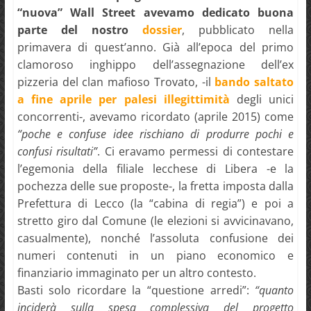
“nuova” Wall Street avevamo dedicato buona
parte del nostro
dossier
, pubblicato nella
primavera di quest’anno. Già all’epoca del primo
clamoroso inghippo dell’assegnazione dell’ex
pizzeria del clan mafioso Trovato, -il
bando saltato
a fine aprile per palesi illegittimità
degli unici
concorrenti-, avevamo ricordato (aprile 2015) come
“poche e confuse idee rischiano di produrre pochi e
confusi risultati”
. Ci eravamo permessi di contestare
l’egemonia della filiale lecchese di Libera -e la
pochezza delle sue proposte-, la fretta imposta dalla
Prefettura di Lecco (la “cabina di regia”) e poi a
stretto giro dal Comune (le elezioni si avvicinavano,
casualmente), nonché l’assoluta confusione dei
numeri contenuti in un piano economico e
finanziario immaginato per un altro contesto.
Basti solo ricordare la “questione arredi”:
“quanto
inciderà sulla spesa complessiva del progetto