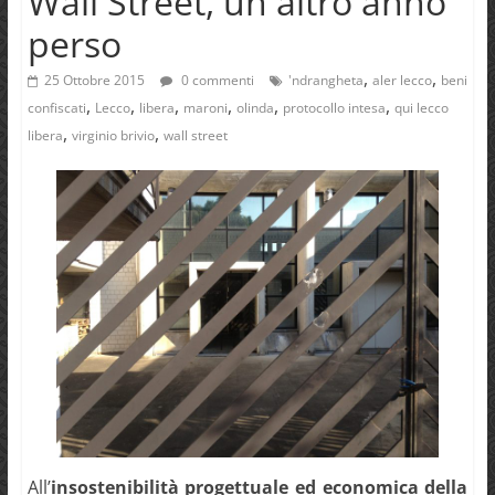
Wall Street, un altro anno
perso
,
,
25 Ottobre 2015
0 commenti
'ndrangheta
aler lecco
beni
,
,
,
,
,
,
confiscati
Lecco
libera
maroni
olinda
protocollo intesa
qui lecco
,
,
libera
virginio brivio
wall street
All’
insostenibilità progettuale ed economica della