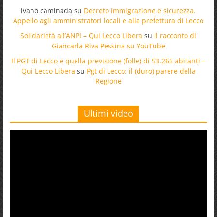
ivano caminada
su
Decreto immigrazione e sicurezza.
Appello agli amministratori locali e alla prefettura di Lecco
Solidarietà all’ANPI – Qui Lecco Libera
su
Il racconto di
Giancarla Riva Pessina su YouTube
Il PGT di Lecco e quella previsione (folle) di 53.266 abitanti –
Qui Lecco Libera
su
Pgt di Lecco: il (duro) parere della
Regione
Ultimi video