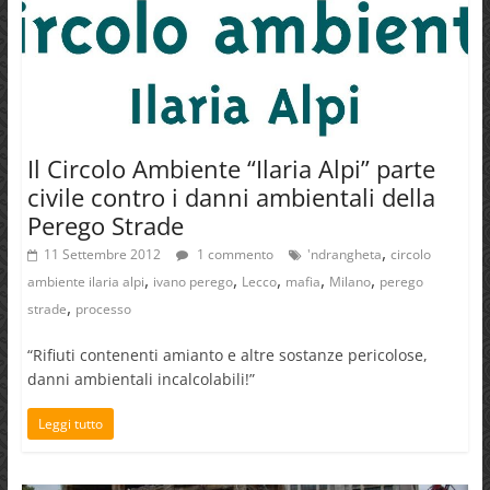
Il Circolo Ambiente “Ilaria Alpi” parte
civile contro i danni ambientali della
Perego Strade
,
11 Settembre 2012
1 commento
'ndrangheta
circolo
,
,
,
,
,
ambiente ilaria alpi
ivano perego
Lecco
mafia
Milano
perego
,
strade
processo
“Rifiuti contenenti amianto e altre sostanze pericolose,
danni ambientali incalcolabili!”
Leggi tutto