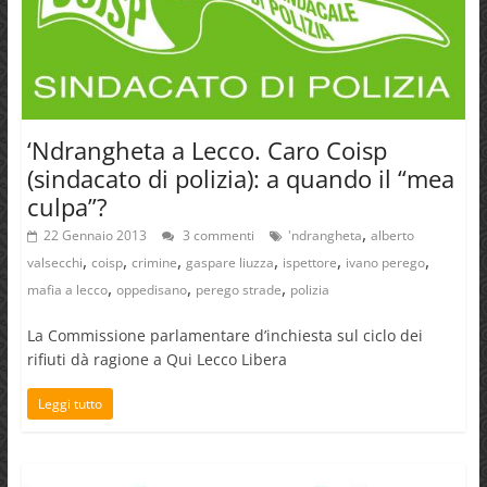
‘Ndrangheta a Lecco. Caro Coisp
(sindacato di polizia): a quando il “mea
culpa”?
,
22 Gennaio 2013
3 commenti
'ndrangheta
alberto
,
,
,
,
,
,
valsecchi
coisp
crimine
gaspare liuzza
ispettore
ivano perego
,
,
,
mafia a lecco
oppedisano
perego strade
polizia
La Commissione parlamentare d’inchiesta sul ciclo dei
rifiuti dà ragione a Qui Lecco Libera
Leggi tutto