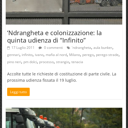
‘Ndrangheta e colonizzazione: la
quinta udienza di “Infinito”
,
,
17 Luglio 2011
0 commenti
'ndrangheta
aula bunker
,
,
,
,
,
,
,
gennari
infinito
ivano
mafia al nord
Milano
perego
perego strade
,
,
,
,
pino neri
pm dolci
processo
strangio
tenacia
Accolte tutte le richieste di costituzione di parte civile. La
prossima udienza fissata il 19 luglio.
Leggi tutto