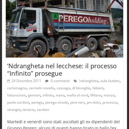
‘Ndrangheta nel lecchese: il processo
“Infinito” prosegue
,
,
24 Dicembre 2011
0 commenti
'ndrangheta
aula bunker
,
,
,
,
,
carlomagno
carmelo novella
cassago
di bisceglie
fabiani
,
,
,
,
,
,
,
fatturazioni
gennari
infinito
ivano
mafia al nord
Milano
monza
,
,
,
,
,
,
paolo zardoni
perego
perego strade
pino neri
pm dolci
processo
,
,
strangio
tenacia
zardoni
Martedì e venerdì sono stati ascoltati gli ex dipendenti del
Gruppo Perego: alcuni di questi hanno tirato in ballo l’ex