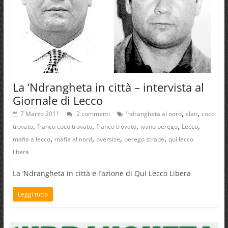
La ‘Ndrangheta in città – intervista al
Giornale di Lecco
,
,
7 Marzo 2011
2 commenti
'ndrangheta al nord
clan
coco
,
,
,
,
,
trovato
franco coco trovato
franco trovato
ivano perego
Lecco
,
,
,
,
mafia a lecco
mafia al nord
oversize
perego strade
qui lecco
libera
La ‘Ndrangheta in città e l’azione di Qui Lecco Libera
Leggi tutto