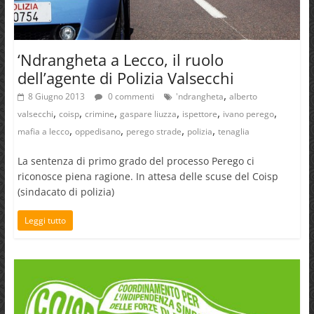
‘Ndrangheta a Lecco, il ruolo
dell’agente di Polizia Valsecchi
,
8 Giugno 2013
0 commenti
'ndrangheta
alberto
,
,
,
,
,
,
valsecchi
coisp
crimine
gaspare liuzza
ispettore
ivano perego
,
,
,
,
mafia a lecco
oppedisano
perego strade
polizia
tenaglia
La sentenza di primo grado del processo Perego ci
riconosce piena ragione. In attesa delle scuse del Coisp
(sindacato di polizia)
Leggi tutto