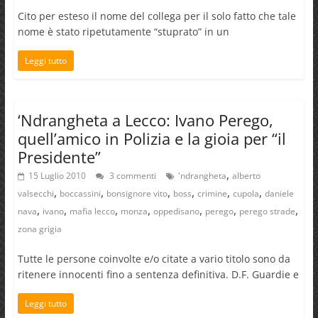
Cito per esteso il nome del collega per il solo fatto che tale
nome è stato ripetutamente “stuprato” in un
Leggi tutto
‘Ndrangheta a Lecco: Ivano Perego,
quell’amico in Polizia e la gioia per “il
Presidente”
,
15 Luglio 2010
3 commenti
'ndrangheta
alberto
,
,
,
,
,
,
valsecchi
boccassini
bonsignore vito
boss
crimine
cupola
daniele
,
,
,
,
,
,
,
nava
ivano
mafia lecco
monza
oppedisano
perego
perego strade
zona grigia
Tutte le persone coinvolte e/o citate a vario titolo sono da
ritenere innocenti fino a sentenza definitiva. D.F. Guardie e
Leggi tutto