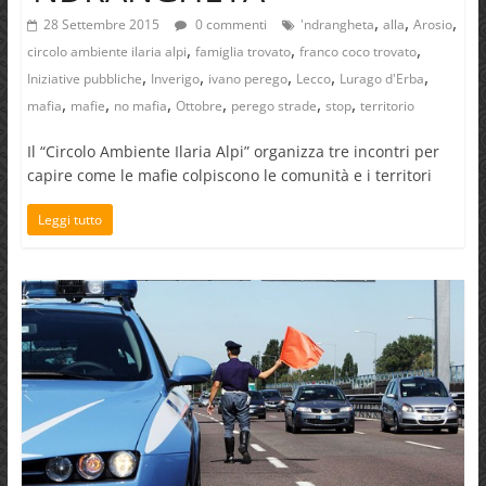
,
,
,
28 Settembre 2015
0 commenti
'ndrangheta
alla
Arosio
,
,
,
circolo ambiente ilaria alpi
famiglia trovato
franco coco trovato
,
,
,
,
,
Iniziative pubbliche
Inverigo
ivano perego
Lecco
Lurago d'Erba
,
,
,
,
,
,
mafia
mafie
no mafia
Ottobre
perego strade
stop
territorio
Il “Circolo Ambiente Ilaria Alpi” organizza tre incontri per
capire come le mafie colpiscono le comunità e i territori
Leggi tutto