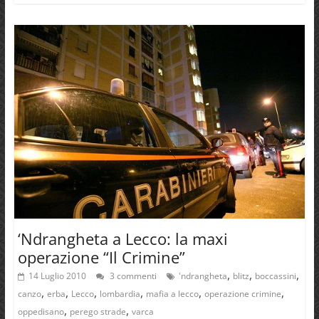
‘Ndrangheta a Lecco: la maxi
operazione “Il Crimine”
,
,
,
14 Luglio 2010
3 commenti
'ndrangheta
blitz
boccassini
,
,
,
,
,
,
canzo
erba
Lecco
lombardia
mafia a lecco
operazione crimine
,
,
oppedisano
perego strade
varca