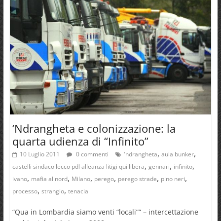
‘Ndrangheta e colonizzazione: la
quarta udienza di “Infinito”
,
,
10 Luglio 2011
0 commenti
'ndrangheta
aula bunker
,
,
,
castelli sindaco lecco pdl alleanza litigi qui libera
gennari
infinito
,
,
,
,
,
,
ivano
mafia al nord
Milano
perego
perego strade
pino neri
,
,
processo
strangio
tenacia
“Qua in Lombardia siamo venti “locali”” – intercettazione