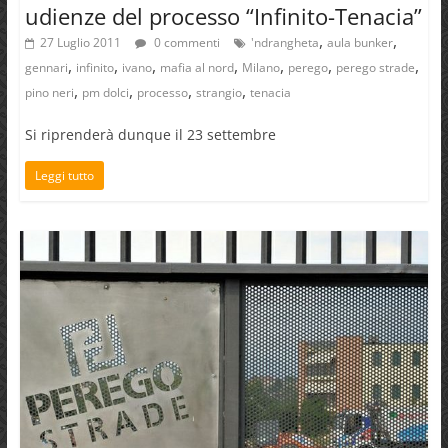
udienze del processo “Infinito-Tenacia”
,
,
27 Luglio 2011
0 commenti
'ndrangheta
aula bunker
,
,
,
,
,
,
,
gennari
infinito
ivano
mafia al nord
Milano
perego
perego strade
,
,
,
,
pino neri
pm dolci
processo
strangio
tenacia
Si riprenderà dunque il 23 settembre
Leggi tutto