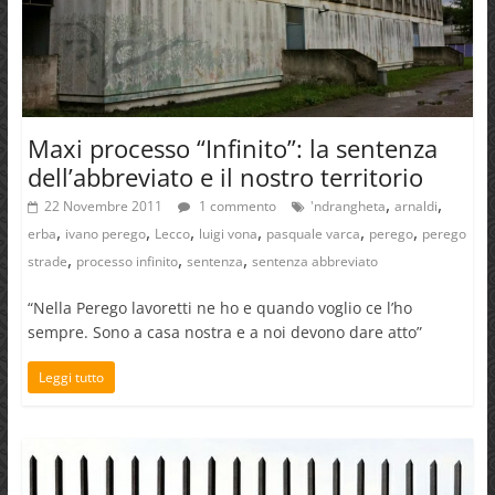
Maxi processo “Infinito”: la sentenza
dell’abbreviato e il nostro territorio
,
,
22 Novembre 2011
1 commento
'ndrangheta
arnaldi
,
,
,
,
,
,
erba
ivano perego
Lecco
luigi vona
pasquale varca
perego
perego
,
,
,
strade
processo infinito
sentenza
sentenza abbreviato
“Nella Perego lavoretti ne ho e quando voglio ce l’ho
sempre. Sono a casa nostra e a noi devono dare atto”
Leggi tutto