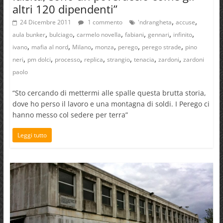
altri 120 dipendenti”
,
,
24 Dicembre 2011
1 commento
'ndrangheta
accuse
,
,
,
,
,
,
aula bunker
bulciago
carmelo novella
fabiani
gennari
infinito
,
,
,
,
,
,
ivano
mafia al nord
Milano
monza
perego
perego strade
pino
,
,
,
,
,
,
,
neri
pm dolci
processo
replica
strangio
tenacia
zardoni
zardoni
paolo
“Sto cercando di mettermi alle spalle questa brutta storia,
dove ho perso il lavoro e una montagna di soldi. I Perego ci
hanno messo col sedere per terra”
Leggi tutto