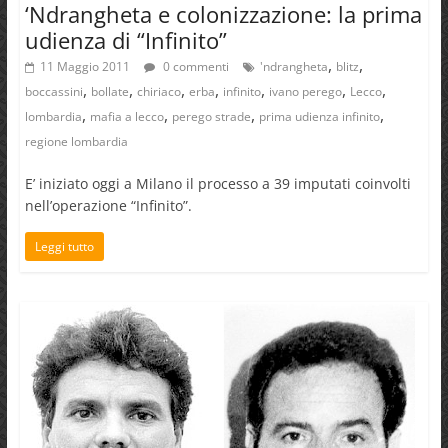
‘Ndrangheta e colonizzazione: la prima
udienza di “Infinito”
,
,
11 Maggio 2011
0 commenti
'ndrangheta
blitz
,
,
,
,
,
,
,
boccassini
bollate
chiriaco
erba
infinito
ivano perego
Lecco
,
,
,
,
lombardia
mafia a lecco
perego strade
prima udienza infinito
regione lombardia
E’ iniziato oggi a Milano il processo a 39 imputati coinvolti
nell’operazione “Infinito”.
Leggi tutto