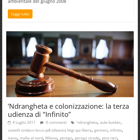
ambientale del giugno 2008
Leggi tutto
‘Ndrangheta e colonizzazione: la terza
udienza di “Infinito”
,
,
4 Luglio 2011
0 commenti
'ndrangheta
aula bunker
,
,
,
castelli sindaco lecco pdl alleanza litigi qui libera
gennari
infinito
,
,
,
,
,
,
ivano
mafia al nord
Milano
perego
perego strade
pino neri