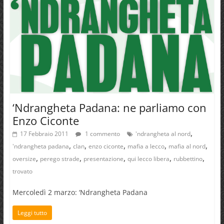
‘Ndrangheta Padana: ne parliamo con
Enzo Ciconte
,
17 Febbraio 2011
1 commento
'ndrangheta al nord
,
,
,
,
,
'ndrangheta padana
clan
enzo ciconte
mafia a lecco
mafia al nord
,
,
,
,
,
oversize
perego strade
presentazione
qui lecco libera
rubbettino
trovato
Mercoledì 2 marzo: ‘Ndrangheta Padana
Leggi tutto