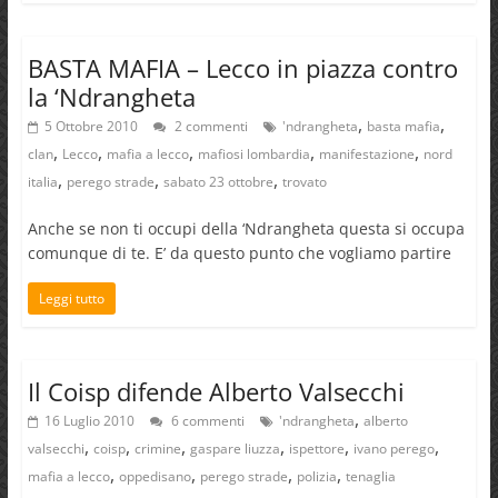
BASTA MAFIA – Lecco in piazza contro
la ‘Ndrangheta
,
,
5 Ottobre 2010
2 commenti
'ndrangheta
basta mafia
,
,
,
,
,
clan
Lecco
mafia a lecco
mafiosi lombardia
manifestazione
nord
,
,
,
italia
perego strade
sabato 23 ottobre
trovato
Anche se non ti occupi della ‘Ndrangheta questa si occupa
comunque di te. E’ da questo punto che vogliamo partire
Leggi tutto
Il Coisp difende Alberto Valsecchi
,
16 Luglio 2010
6 commenti
'ndrangheta
alberto
,
,
,
,
,
,
valsecchi
coisp
crimine
gaspare liuzza
ispettore
ivano perego
,
,
,
,
mafia a lecco
oppedisano
perego strade
polizia
tenaglia