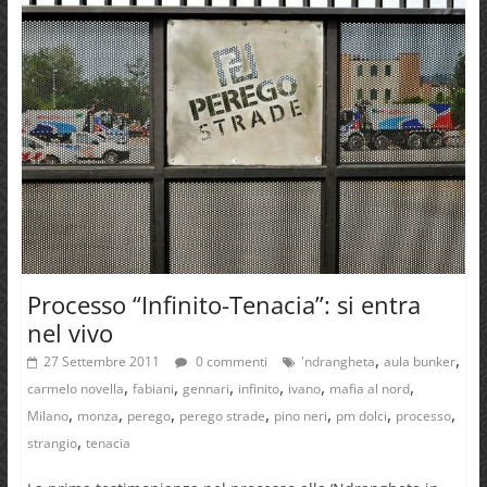
Processo “Infinito-Tenacia”: si entra
nel vivo
,
,
27 Settembre 2011
0 commenti
'ndrangheta
aula bunker
,
,
,
,
,
,
carmelo novella
fabiani
gennari
infinito
ivano
mafia al nord
,
,
,
,
,
,
,
Milano
monza
perego
perego strade
pino neri
pm dolci
processo
,
strangio
tenacia