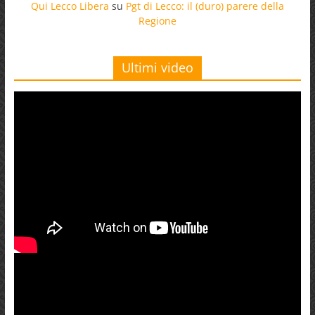
Qui Lecco Libera
su
Pgt di Lecco: il (duro) parere della
Regione
Ultimi video