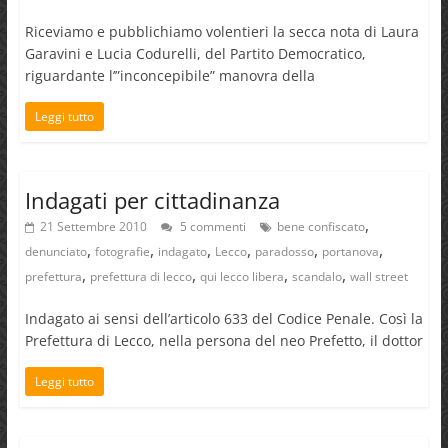
Riceviamo e pubblichiamo volentieri la secca nota di Laura
Garavini e Lucia Codurelli, del Partito Democratico,
riguardante l’”inconcepibile” manovra della
Leggi tutto
Indagati per cittadinanza
,
21 Settembre 2010
5 commenti
bene confiscato
,
,
,
,
,
,
denunciato
fotografie
indagato
Lecco
paradosso
portanova
,
,
,
,
prefettura
prefettura di lecco
qui lecco libera
scandalo
wall street
Indagato ai sensi dell’articolo 633 del Codice Penale. Così la
Prefettura di Lecco, nella persona del neo Prefetto, il dottor
Leggi tutto