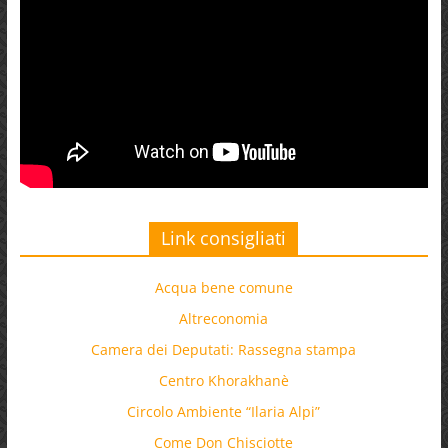
Link consigliati
Acqua bene comune
Altreconomia
Camera dei Deputati: Rassegna stampa
Centro Khorakhanè
Circolo Ambiente “Ilaria Alpi”
Come Don Chisciotte