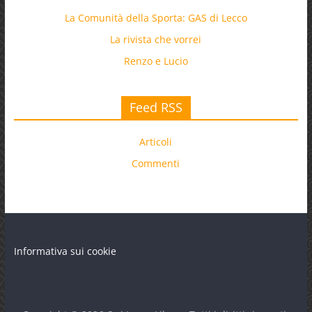
La Comunità della Sporta: GAS di Lecco
La rivista che vorrei
Renzo e Lucio
Feed RSS
Articoli
Commenti
Informativa sui cookie