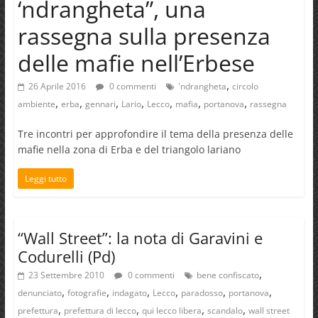
‘ndrangheta”, una
rassegna sulla presenza
delle mafie nell’Erbese
,
26 Aprile 2016
0 commenti
'ndrangheta
circolo
,
,
,
,
,
,
,
ambiente
erba
gennari
Lario
Lecco
mafia
portanova
rassegna
Tre incontri per approfondire il tema della presenza delle
mafie nella zona di Erba e del triangolo lariano
Leggi tutto
“Wall Street”: la nota di Garavini e
Codurelli (Pd)
,
23 Settembre 2010
0 commenti
bene confiscato
,
,
,
,
,
,
denunciato
fotografie
indagato
Lecco
paradosso
portanova
,
,
,
,
prefettura
prefettura di lecco
qui lecco libera
scandalo
wall street