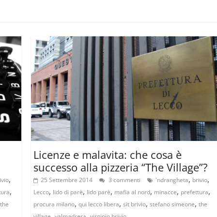
i
Licenze e malavita: che cosa è
successo alla pizzeria “The Village”?
,
,
,
ivio
25 Settembre 2014
3 commenti
'ndrangheta
brivio
,
,
,
,
,
,
,
tura
Lecco
lido di parè
lido parè
mafia al nord
minacce
prefettura
,
,
,
,
the
procura milano
qui lecco libera
sit brivio
stefano simeone
the
,
,
village
valmadrera
virginio brivio