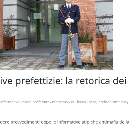
ve prefettizie: la retorica dei
,
,
,
,
,
informativa atipica prefettura
metastasi
qui lecco libera
stefano simeone
dere provvedimenti dopo le informative atipiche antimafia della