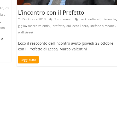
,
lle
ex
L’incontro con il Prefetto
ia a
,
29 Ottobre 2010
2 commenti
beni confiscati
denuncia
,
,
,
,
,
,
giglio
marco valentini
prefetto
qui lecco libera
stefano simeone
reet
wall street
te
Ecco il resoconto dell’incontro avuto giovedì 28 ottobre
con il Prefetto di Lecco, Marco Valentini
Leggi tutto