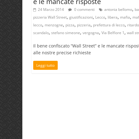
e le mancate risposte
,
24 Marzo 2014
0 commenti
antonia bellomo
ba
,
,
,
,
,
pizzeria Wall Street
giustificazioni
Lecco
libera
mafia
maf
,
,
,
,
,
lecco
menzogne
pizza
pizzeria
prefettura di lecco
ritardo
,
,
,
,
scandalo
stefano simeone
vergogna
Via Belfiore 1
wall st
Il bene confiscato “Wall Street” e le mancate rispos
alle nostre precise richieste
Leggi tutto