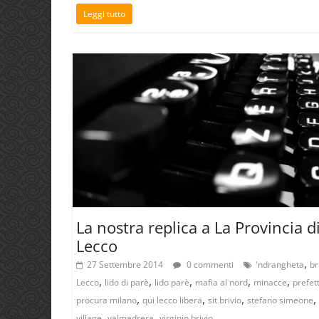
Leggi tutto
La nostra replica a La Provincia d
Lecco
,
27 Settembre 2014
0 commenti
'ndrangheta
br
,
,
,
,
,
Lecco
lido di parè
lido parè
mafia al nord
minacce
prefet
,
,
,
,
procura milano
qui lecco libera
sit brivio
stefano simeone
,
,
village
valmadrera
virginio brivio