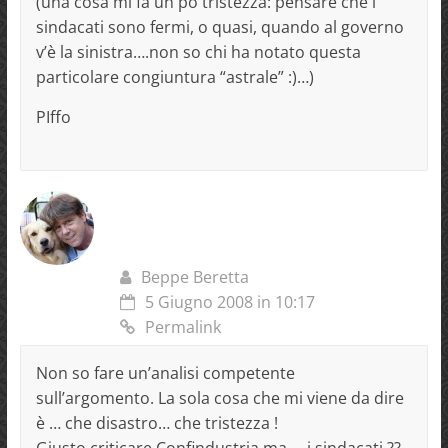
(una cosa mi fa un pò tristezza: pensare che i
sindacati sono fermi, o quasi, quando al governo
v’è la sinistra….non so chi ha notato questa
particolare congiuntura “astrale” :)…)
PIffo
Beppe Beretta
5 Giugno 2008 in 10:17
Permalink
Non so fare un’analisi competente
sull’argomento. La sola cosa che mi viene da dire
è … che disastro… che tristezza !
Giusto criticare Confindustria ma…. i sindacati ??