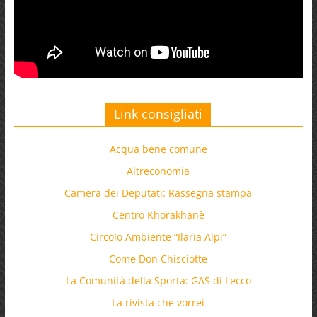
Link consigliati
Acqua bene comune
Altreconomia
Camera dei Deputati: Rassegna stampa
Centro Khorakhanè
Circolo Ambiente “Ilaria Alpi”
Come Don Chisciotte
La Comunità della Sporta: GAS di Lecco
La rivista che vorrei