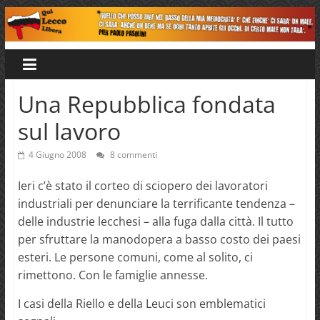
Salta
al
Qui
contenuto
Lecco
Una Repubblica fondata
sul lavoro
Libera
4 Giugno 2008
8 commenti
Ieri c’è stato il corteo di sciopero dei lavoratori
industriali per denunciare la terrificante tendenza –
delle industrie lecchesi – alla fuga dalla città. Il tutto
per sfruttare la manodopera a basso costo dei paesi
esteri. Le persone comuni, come al solito, ci
rimettono. Con le famiglie annesse.
I casi della Riello e della Leuci son emblematici