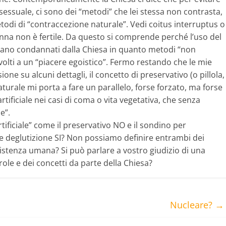
sessuale, ci sono dei “metodi” che lei stessa non contrasta,
metodi di “contraccezione naturale”. Vedi coitus interruptus o
nna non è fertile. Da questo si comprende perché l’uso del
 siano condannati dalla Chiesa in quanto metodi “non
rivolti a un “piacere egoistico”. Fermo restando che le mie
ne su alcuni dettagli, il concetto di preservativo (o pillola,
urale mi porta a fare un parallelo, forse forzato, ma forse
tificiale nei casi di coma o vita vegetativa, che senza
e”.
ficiale” come il preservativo NO e il sondino per
 deglutizione SI? Non possiamo definire entrambi dei
esistenza umana? Si può parlare a vostro giudizio di una
le e dei concetti da parte della Chiesa?
Nucleare?
→