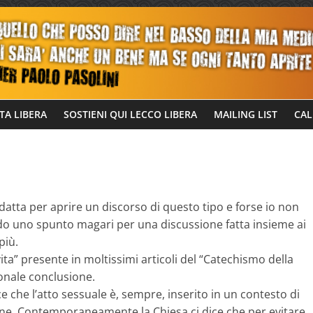
TA LIBERA
SOSTIENI QUI LECCO LIBERA
MAILING LIST
CAL
datta per aprire un discorso di questo tipo e forse io non
 do uno spunto magari per una discussione fatta insieme ai
più.
ita” presente in moltissimi articoli del “Catechismo della
onale conclusione.
e che l’atto sessuale è, sempre, inserito in un contesto di
one. Contemporaneamente la Chiesa ci dice che per evitare