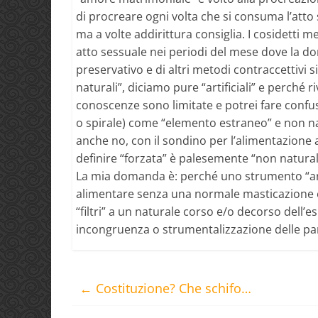
di procreare ogni volta che si consuma l’atto 
ma a volte addirittura consiglia. I cosidetti 
atto sessuale nei periodi del mese dove la do
preservativo e di altri metodi contraccettivi
naturali”, diciamo pure “artificiali” e perché 
conoscenze sono limitate e potrei fare confusio
o spirale) come “elemento estraneo” e non nat
anche no, con il sondino per l’alimentazione ar
definire “forzata” è palesemente “non natural
La mia domanda è: perché uno strumento “arti
alimentare senza una normale masticazione e
“filtri” a un naturale corso e/o decorso dell’
incongruenza o strumentalizzazione delle paro
←
Costituzione? Che schifo…