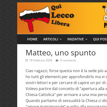
Salta
al
contenuto
Qui
HOME
ARTICOLI
INIZIATIVE
QUI POS
Lecco
Matteo, uno spunto
18 Febbraio 2009
0 commenti
Libera
Ciao ragazzi, forse questa non è la sede più a
ho tutti gli elementi per approfondirlo ma vi
vostri lettori e per cercare di capire un po’ di 
Volevo partire dal concetto di “apertura alla v
Chiesa Cattolica” per arrivare a una mia pers
Quando parliamo di sessualità la Chiesa ci dic
“amore matrimoniale” e volto alla procreazi