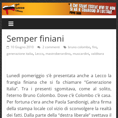
Salta
al
Qui
contenuto
Lecco
Semper finiani
Libera
,
,
10 Giugno 2010
2 commenti
bruno colombo
fini
,
,
,
,
generazione italia
Lecco
mastroberardino
muscardini
valditara
Lunedì pomeriggio s’è presentata anche a Lecco la
frangia finiana che si fa chiamare “Generazione
Italia”. Tra i presenti sgomitava, come al solito,
l’eterno Bruno Colombo. Dove c’è Colombo c’è casa.
Per fortuna c’era anche Paola Sandionigi, altra firma
della stampa locale col vizio di sconvolgere la realtà
dei fatti. Dalla parte della “destra liberale” svettava il