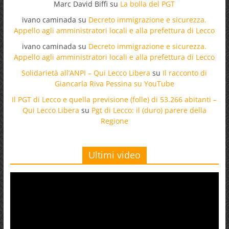
Marc David Biffi
su
La bolla del PGT
ivano caminada
su
Decreto immigrazione e sicurezza.
Appello agli amministratori locali e alla prefettura di Lecco
ivano caminada
su
Decreto immigrazione e sicurezza.
Appello agli amministratori locali e alla prefettura di Lecco
Solidarietà all’ANPI – Qui Lecco Libera
su
Il racconto di
Giancarla Riva Pessina su YouTube
Il PGT di Lecco e quella previsione (folle) di 53.266 abitanti –
Qui Lecco Libera
su
Pgt di Lecco: il (duro) parere della
Regione
Ultimi video