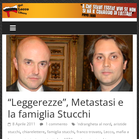
Salta
al
Qui
contenuto
Lecco
Libera
“Leggerezze”, Metastasi e
la famiglia Stucchi
,
8 Aprile 2011
1 commento
'ndrangheta al nord
aristide
,
,
,
,
,
stucchi
chiarelettere
famiglia stucchi
franco trovato
Lecco
mafia a
,
,
,
,