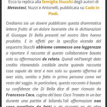
Ecco la replica alla
famiglia Stucchi
degli autori di
Metastasi
, Nuzzi e Antonelli, pubblicata su
Cado in
Piedi
.
Crediamo sia un dovere pubblicare questa drammatica
lettera frutto di un dolore lacerante che le dichiarazioni
di Giuseppe Di Bella presenti nel nostro libro hanno
prodotto. E in effetti per la specifica vicenda del
sequestro Stucchi
abbiamo commesso una leggerezza
a riportare il racconto di questo collaboratore basato
solo su affermazioni
de relato
. Quindi nell’avergli dato
credito ritenendolo credibile anche quando racconta
cose sapute da terzi e non solo su quanto afferma di
aver visto, sentito o fatto in prima persona come nel
resto del saggio. In particolare, questo racconto è basato
su confidenze che Di Bella dice di aver ricevuto da
Francesco Coco
, cugino del boss Coco Trovato in un bar
durante una partita di biliardo.Tali affermazioni
non
sono avvallate da fatti
o da riscontri ne da altre