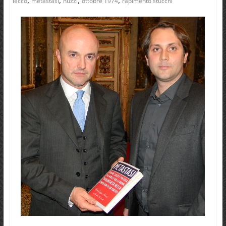
lecco
metastasi
nuzzi
ottobre 1974
rapimento stucchi