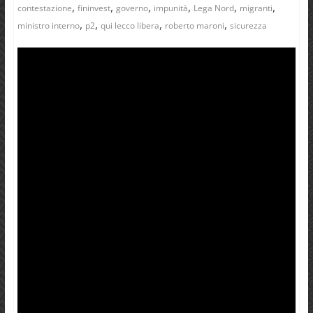
,
,
,
,
,
,
contestazione
fininvest
governo
impunità
Lega Nord
migranti
,
,
,
,
ministro interno
p2
qui lecco libera
roberto maroni
sicurezza