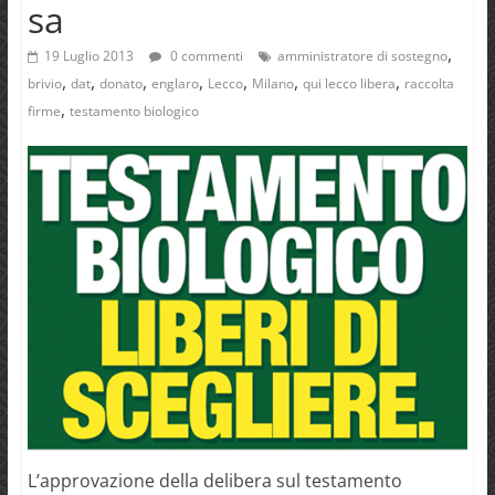
sa
,
19 Luglio 2013
0 commenti
amministratore di sostegno
,
,
,
,
,
,
,
brivio
dat
donato
englaro
Lecco
Milano
qui lecco libera
raccolta
,
firme
testamento biologico
L’approvazione della delibera sul testamento