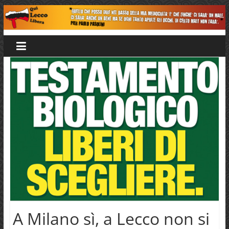
Salta
al
Qui
contenuto
Lecco
Libera
A Milano sì, a Lecco non si