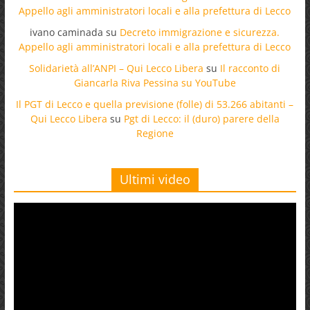
Appello agli amministratori locali e alla prefettura di Lecco
ivano caminada
su
Decreto immigrazione e sicurezza.
Appello agli amministratori locali e alla prefettura di Lecco
Solidarietà all’ANPI – Qui Lecco Libera
su
Il racconto di
Giancarla Riva Pessina su YouTube
Il PGT di Lecco e quella previsione (folle) di 53.266 abitanti –
Qui Lecco Libera
su
Pgt di Lecco: il (duro) parere della
Regione
Ultimi video