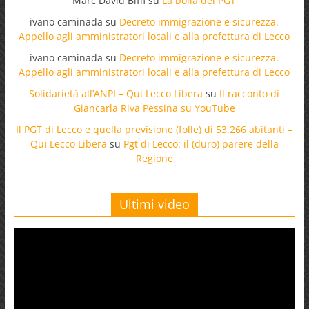
Marc David Biffi
su
La bolla del PGT
ivano caminada
su
Decreto immigrazione e sicurezza.
Appello agli amministratori locali e alla prefettura di Lecco
ivano caminada
su
Decreto immigrazione e sicurezza.
Appello agli amministratori locali e alla prefettura di Lecco
Solidarietà all’ANPI – Qui Lecco Libera
su
Il racconto di
Giancarla Riva Pessina su YouTube
Il PGT di Lecco e quella previsione (folle) di 53.266 abitanti –
Qui Lecco Libera
su
Pgt di Lecco: il (duro) parere della
Regione
Ultimi video