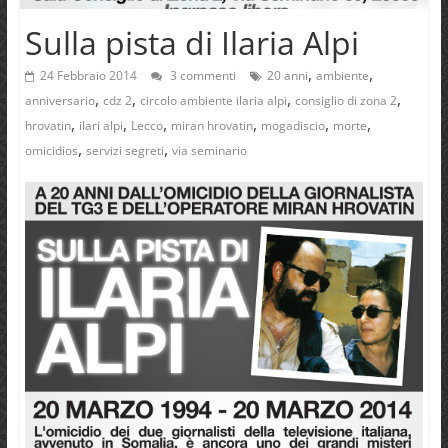
Sulla pista di Ilaria Alpi
,
,
24 Febbraio 2014
3 commenti
20 anni
ambiente
,
,
,
,
anniversario
cdz 2
circolo ambiente ilaria alpi
consiglio di zona 2
,
,
,
,
,
,
hrovatin
ilari alpi
Lecco
miran hrovatin
mogadiscio
morte
,
,
omicidios
servizi segreti
via seminario