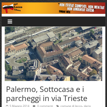
Salta
al
Qui
contenuto
Lecco
Libera
Palermo, Sottocasa e i
parcheggi in via Trieste
,
5 Maggio 2014
0 commenti
comune di lecco
dario