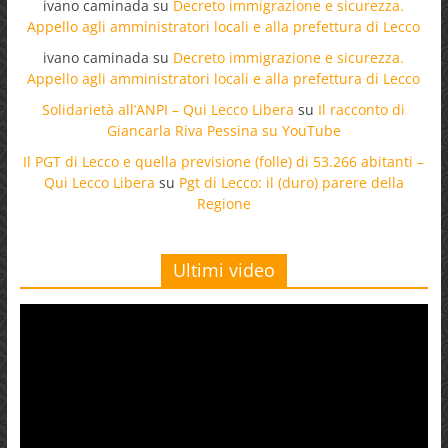
ivano caminada
su
Decreto immigrazione e sicurezza.
Appello agli amministratori locali e alla prefettura di Lecco
ivano caminada
su
Decreto immigrazione e sicurezza.
Appello agli amministratori locali e alla prefettura di Lecco
Solidarietà all’ANPI – Qui Lecco Libera
su
Il racconto di
Giancarla Riva Pessina su YouTube
Il PGT di Lecco e quella previsione (folle) di 53.266 abitanti –
Qui Lecco Libera
su
Pgt di Lecco: il (duro) parere della
Regione
Ultimi video