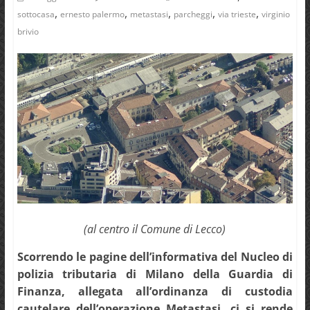
,
,
,
,
,
sottocasa
ernesto palermo
metastasi
parcheggi
via trieste
virginio
brivio
(al centro il Comune di Lecco)
Scorrendo le pagine dell’informativa del Nucleo di
polizia tributaria di Milano della Guardia di
Finanza, allegata all’ordinanza di custodia
cautelare dell’operazione Metastasi, ci si rende