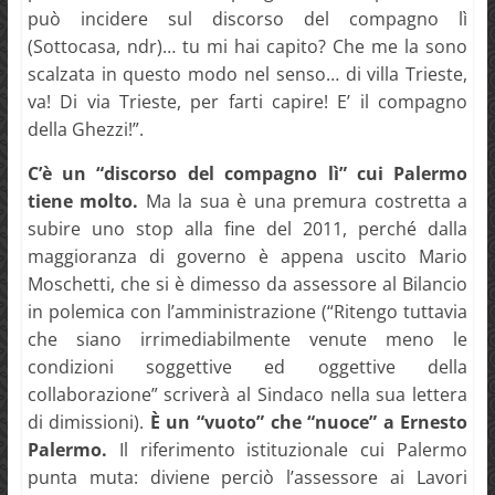
può incidere sul discorso del compagno lì
(Sottocasa, ndr)… tu mi hai capito? Che me la sono
scalzata in questo modo nel senso… di villa Trieste,
va! Di via Trieste, per farti capire! E’ il compagno
della Ghezzi!”.
C’è un “discorso del compagno lì” cui Palermo
tiene molto.
Ma la sua è una premura costretta a
subire uno stop alla fine del 2011, perché dalla
maggioranza di governo è appena uscito Mario
Moschetti, che si è dimesso da assessore al Bilancio
in polemica con l’amministrazione (“Ritengo tuttavia
che siano irrimediabilmente venute meno le
condizioni soggettive ed oggettive della
collaborazione” scriverà al Sindaco nella sua lettera
di dimissioni).
È un “vuoto” che “nuoce” a Ernesto
Palermo.
Il riferimento istituzionale cui Palermo
punta muta: diviene perciò l’assessore ai Lavori