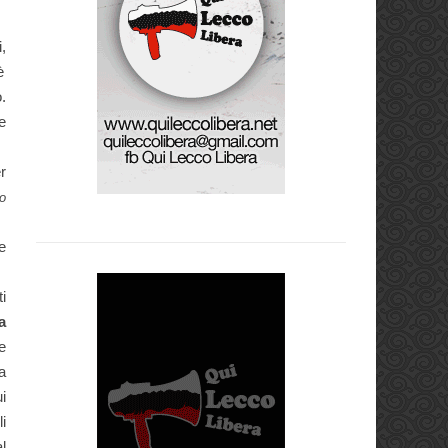
i,
è
.
e
r
o
e
i
a
e
a
i
li
l