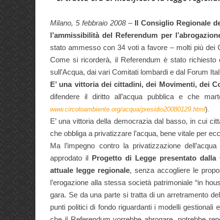
Milano, 5 febbraio 2008
–
Il Consiglio Regionale d
l’ammissibilità del Referendum per l’abrogazione
stato ammesso con 34 voti a favore –
molti più dei
Come si ricorderà, il Referendum è stato richiest
sull’Acqua, dai vari Comitati lombardi e dal Forum Ita
E’ una vittoria dei cittadini, dei Movimenti, dei 
difendere il diritto all’acqua pubblica e che
mart
www.circoloambiente.org/acqua/presidio20080129.html
).
E’ una vittoria della democrazia dal basso, in cui c
che obbliga a privatizzare l’acqua, bene vitale per ec
Ma l’impegno contro la privatizzazione dell’acqua
approdato il
Progetto di Legge presentato dalla 
attuale legge regionale
, senza accogliere le propos
l’erogazione alla stessa società patrimoniale “in ho
gara. Se da una parte si tratta di un arretramento dell
punti politici di fondo riguardanti i modelli gestionali 
che il Referendum vorrebbe abrogare, potrebbe rend