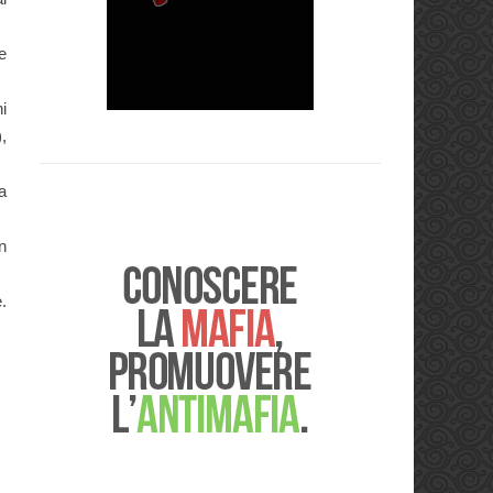
e
i
),
a
n
.