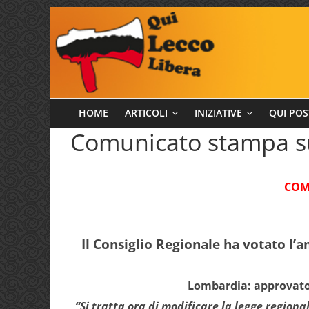
Salta
al
contenuto
Qui
HOME
ARTICOLI
INIZIATIVE
QUI POS
Comunicato stampa s
Lecco
Libera
COM
Il Consiglio Regionale ha votato l’a
Lombardia: approvato 
“Si tratta ora di modificare la legge regiona