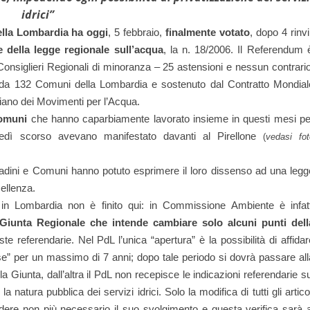
idrici”
ella Lombardia ha oggi
, 5 febbraio,
finalmente votato
,
dopo 4 rinvi
 della legge regionale sull’acqua
, la n. 18/2006. Il Referendum 
 Consiglieri Regionali di minoranza –
25 astensioni e
nessun contrario
o da 132 Comuni della Lombardia e sostenuto dal Contratto Mondial
liano dei Movimenti per l’Acqua.
Comuni
che hanno caparbiamente lavorato insieme in questi mesi pe
edì scorso avevano manifestato davanti al Pirellone
(
vedasi fot
ittadini e Comuni hanno potuto esprimere il loro dissenso ad una legg
cellenza.
 in Lombardia non è finito qui: in
Commissione Ambiente è infatt
Giunta Regionale che intende cambiare solo alcuni punti dell
te referendarie. Nel PdL l’unica “apertura” è la possibilità di affidar
use” per un massimo di 7 anni; dopo tale periodo si dovrà passare all
a Giunta, dall’altra il PdL non recepisce le indicazioni referendarie su
e la natura pubblica dei servizi idrici.
Solo la modifica di tutti gli artico
ere non più necessario il suo svolgimento e questa verifica sarà a