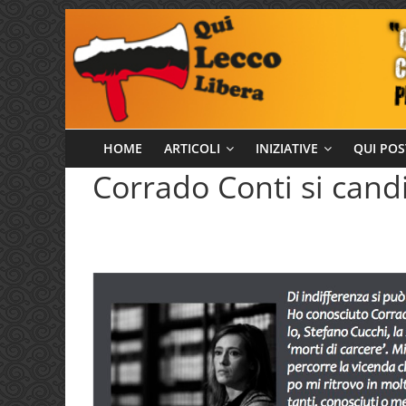
Salta
al
contenuto
Qui
HOME
ARTICOLI
INIZIATIVE
QUI POS
Corrado Conti si cand
Lecco
Libera