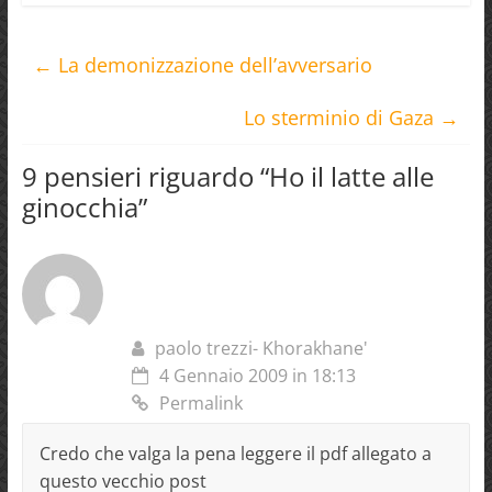
←
La demonizzazione dell’avversario
Lo sterminio di Gaza
→
9 pensieri riguardo “
Ho il latte alle
ginocchia
”
paolo trezzi- Khorakhane'
4 Gennaio 2009 in 18:13
Permalink
Credo che valga la pena leggere il pdf allegato a
questo vecchio post