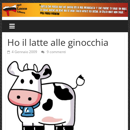
Salta
al
Qui
contenuto
Lecco
Ho il latte alle ginocchia
Libera
4 Gennaio 2009
9 commenti