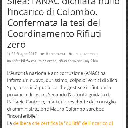
Silea: l’ANAC dichiara nullo
l’incarico di Colombo.
Confermata la tesi del
Coordinamento Rifiuti
zero
,
,
22 Giugno 2017
0 commenti
anac
cantone
,
,
,
,
inconferibilità
mauro colombo
rifiuti zero
seruso
Silea
L’Autorità nazionale anticorruzione (ANAC) ha
inferto un nuovo, durissimo, colpo ai vertici di Silea
Spa, la società pubblica che gestisce i rifiuti della
provincia di Lecco. Secondo l’autorità guidata da
Raffaele Cantone, infatti, il presidente del consiglio
di amministrazione Mauro Colombo sarebbe
“inconferibile”.
La
delibera che certifica la “nullità” dell’incarico di