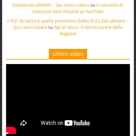
Solidarietà all’ANPI – Qui Lecco Libera
su
Il racconto di
Giancarla Riva Pessina su YouTube
Il PGT di Lecco e quella previsione (folle) di 53.266 abitanti –
Qui Lecco Libera
su
Pgt di Lecco: il (duro) parere della
Regione
Ultimi video