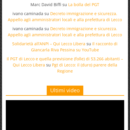
Marc David Biffi
su
La bolla del PGT
ivano caminada
su
Decreto immigrazione e sicurezza.
Appello agli amministratori locali e alla prefettura di Lecco
ivano caminada
su
Decreto immigrazione e sicurezza.
Appello agli amministratori locali e alla prefettura di Lecco
Solidarietà all’ANPI – Qui Lecco Libera
su
Il racconto di
Giancarla Riva Pessina su YouTube
Il PGT di Lecco e quella previsione (folle) di 53.266 abitanti –
Qui Lecco Libera
su
Pgt di Lecco: il (duro) parere della
Regione
Ultimi video