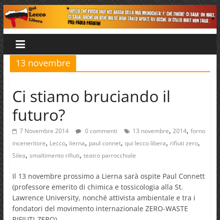
Salta
al
Qui
contenuto
Lecco
13 novembre
Libera
Ci stiamo bruciando il
futuro?
,
,
7 Novembre 2014
0 commenti
13 novembre
2014
forno
,
,
,
,
,
,
inceneritore
Lecco
lierna
paul connet
qui lecco libera
rifiuti zero
,
,
Silea
smaltimento rifiuti
teatro parrocchiale
Il 13 novembre prossimo a Lierna sarà ospite Paul Connett
(professore emerito di chimica e tossicologia alla St.
Lawrence University, nonché attivista ambientale e tra i
fondatori del movimento internazionale ZERO-WASTE
RIFIUTI-ZERO)