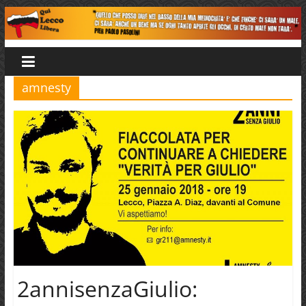
Salta
al
Qui
contenuto
Lecco
amnesty
Libera
2annisenzaGiulio: