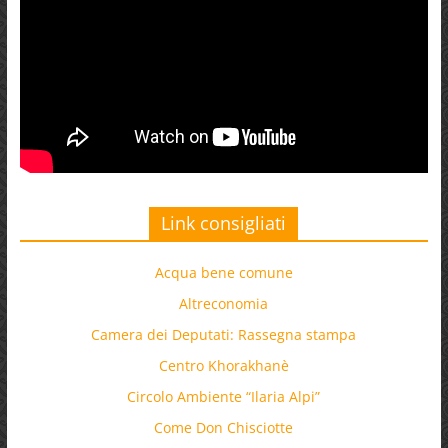
Link consigliati
Acqua bene comune
Altreconomia
Camera dei Deputati: Rassegna stampa
Centro Khorakhanè
Circolo Ambiente “Ilaria Alpi”
Come Don Chisciotte