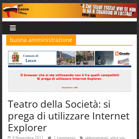
Salta
al
Qui
contenuto
Lecco
buona amministrazione
Libera
Teatro della Società: si
prega di utilizzare Internet
Explorer
,
,
9 Novembre 2011
1 commento
abbonamenti
altra via