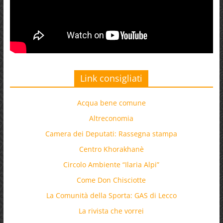
Link consigliati
Acqua bene comune
Altreconomia
Camera dei Deputati: Rassegna stampa
Centro Khorakhanè
Circolo Ambiente “Ilaria Alpi”
Come Don Chisciotte
La Comunità della Sporta: GAS di Lecco
La rivista che vorrei