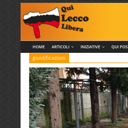
Salta
al
contenuto
Qui
HOME
ARTICOLI
INIZIATIVE
QUI POS
giustificazioni
Lecco
Libera