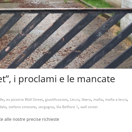
et”, i proclami e le mancate
,
,
,
,
,
,
,
lle
ex pizzeria Wall Street
giustificazioni
Lecco
libera
mafia
mafia a lecco
,
,
,
,
dalo
stefano simeone
vergogna
Via Belfiore 1
wall street
te alle nostre precise richieste