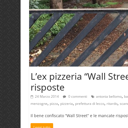
L’ex pizzeria “Wall Stre
risposte
,
24 Marzo 2014
0 commenti
antonia bellomo
ba
,
,
,
,
,
menzogne
pizza
pizzeria
prefettura di lecco
ritardo
scan
Il bene confiscato “Wall Street” e le mancate rispos
Leggi tutto