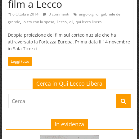
film a Lecco
,
6 Ottobre 2014
0 commenti
angolo giro
gabriele del
,
,
,
,
grande
io sto con la sposa
Lecco
qll
qui lecco libera
Doppia proiezione del film sul corteo nuziale che ha
attraversato la Fortezza Europa. Prima data il 14 novembre
in Sala Ticozzi
Leggi tutto
Cerca in Qui Lecco Libera
In evidenza