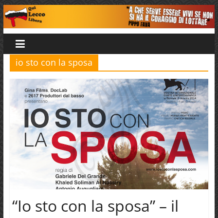
Salta
al
Qui
contenuto
Lecco
io sto con la sposa
Libera
“Io sto con la sposa” – il