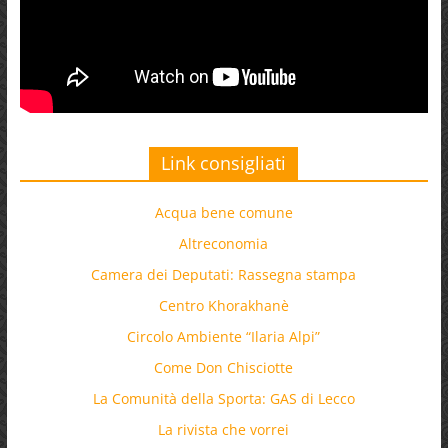
Link consigliati
Acqua bene comune
Altreconomia
Camera dei Deputati: Rassegna stampa
Centro Khorakhanè
Circolo Ambiente “Ilaria Alpi”
Come Don Chisciotte
La Comunità della Sporta: GAS di Lecco
La rivista che vorrei