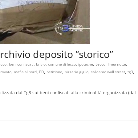
’archivio deposito “storico”
,
,
,
,
,
,
,
ecco
beni confiscati
brivio
comune di lecco
ipoteche
Lecco
linea notte
,
,
,
,
,
,
,
trovato
mafia al nord
PD
petizione
pizzeria giglio
salviamo wall street
tg3
izzata dal Tg3 sui beni confiscati alla criminalità organizzata (dal