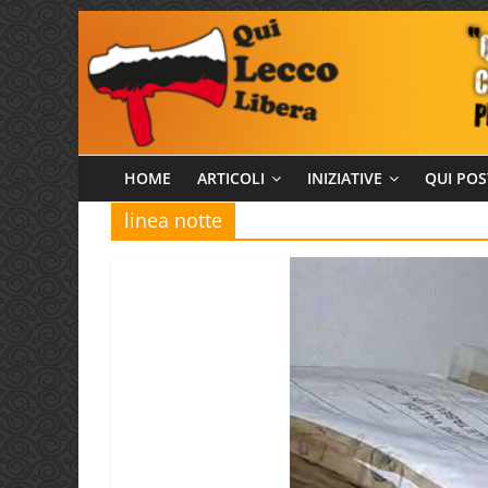
Salta
al
contenuto
Qui
HOME
ARTICOLI
INIZIATIVE
QUI POS
linea notte
Lecco
Libera