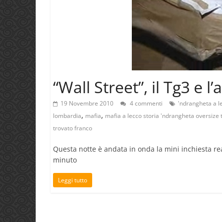
“Wall Street”, il Tg3 e l
19 Novembre 2010
4 commenti
'ndrangheta a l
,
,
lombardia
mafia
mafia a lecco storia 'ndrangheta oversize 
trovato franco
Questa notte è andata in onda la mini inchiesta real
minuto
Leggi tutto