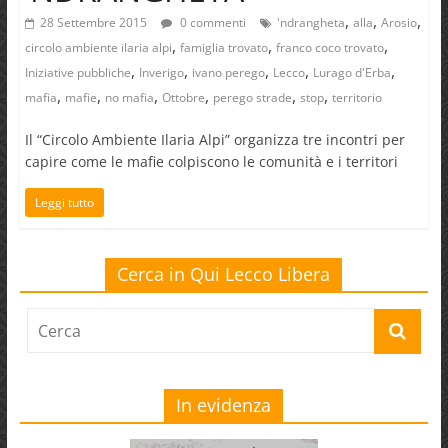
,
,
,
28 Settembre 2015
0 commenti
'ndrangheta
alla
Arosio
,
,
,
circolo ambiente ilaria alpi
famiglia trovato
franco coco trovato
,
,
,
,
,
Iniziative pubbliche
Inverigo
ivano perego
Lecco
Lurago d'Erba
,
,
,
,
,
,
mafia
mafie
no mafia
Ottobre
perego strade
stop
territorio
Il “Circolo Ambiente Ilaria Alpi” organizza tre incontri per
capire come le mafie colpiscono le comunità e i territori
Leggi tutto
Cerca in Qui Lecco Libera
In evidenza