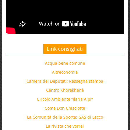
Link consigliati
Acqua bene comune
Altreconomia
Camera dei Deputati: Rassegna stampa
Centro Khorakhanè
Circolo Ambiente “Ilaria Alpi”
Come Don Chisciotte
La Comunità della Sporta: GAS di Lecco
La rivista che vorrei