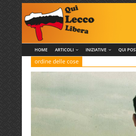
Salta
al
contenuto
Qui
HOME
ARTICOLI
INIZIATIVE
QUI POS
ordine delle cose
Lecco
Libera