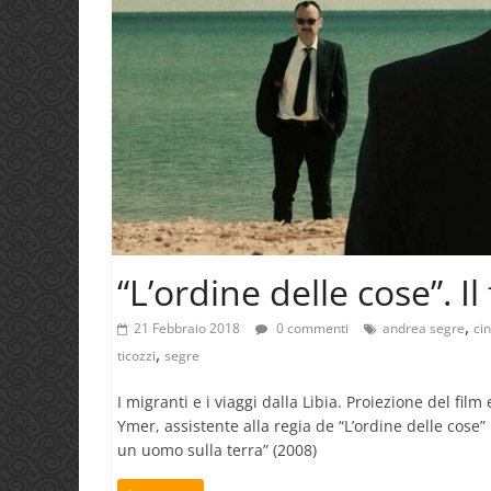
“L’ordine delle cose”. Il
,
21 Febbraio 2018
0 commenti
andrea segre
ci
,
ticozzi
segre
I migranti e i viaggi dalla Libia. Proiezione del fi
Ymer, assistente alla regia de “L’ordine delle cos
un uomo sulla terra” (2008)