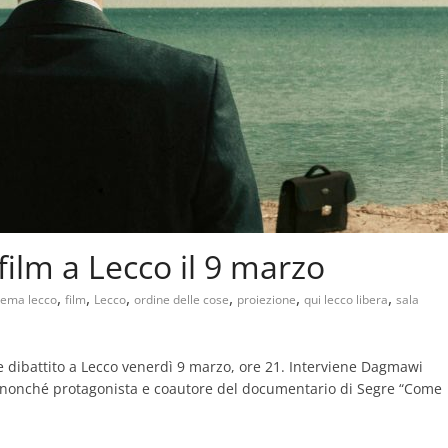
 film a Lecco il 9 marzo
,
,
,
,
,
,
nema lecco
film
Lecco
ordine delle cose
proiezione
qui lecco libera
sala
lm e dibattito a Lecco venerdì 9 marzo, ore 21. Interviene Dagmawi
e” nonché protagonista e coautore del documentario di Segre “Come