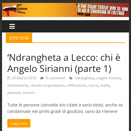
Salta
al
Qui
contenuto
Lecco
petronà
Libera
‘Ndrangheta a Lecco: chi è
Angelo Sirianni (parte 1)
,
,
24 Marzo 2010
0 commenti
'ndrangheta
angelo sirianni
,
,
,
,
,
calolziocorte
claudio acquistapace
infiltrazione
Lecco
mafia
,
petronà
sirianni
Tutte le persone coinvolte e/o citate a vario titolo, anche se
condannate nei primi gradi di giudizio, sono da ritenere
Leggi tutto