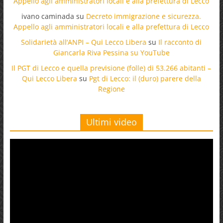
Appello agli amministratori locali e alla prefettura di Lecco
ivano caminada
su
Decreto immigrazione e sicurezza.
Appello agli amministratori locali e alla prefettura di Lecco
Solidarietà all’ANPI – Qui Lecco Libera
su
Il racconto di
Giancarla Riva Pessina su YouTube
Il PGT di Lecco e quella previsione (folle) di 53.266 abitanti –
Qui Lecco Libera
su
Pgt di Lecco: il (duro) parere della
Regione
Ultimi video