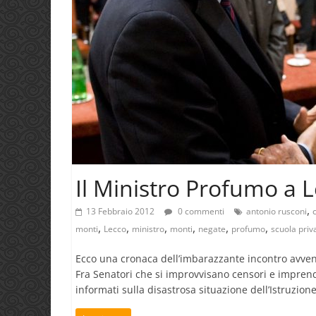
Il Ministro Profumo a 
,
13 Febbraio 2012
0 commenti
antonio rusconi
,
,
,
,
,
,
monti
Lecco
ministro
monti
negate
profumo
scuola priv
Ecco una cronaca dell’imbarazzante incontro avven
Fra Senatori che si improvvisano censori e imprendi
informati sulla disastrosa situazione dell’Istruzione