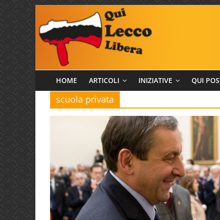
Salta
al
contenuto
Qui
HOME
ARTICOLI
INIZIATIVE
QUI POS
scuola privata
Lecco
Libera