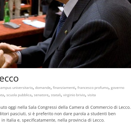
Lecco
,
,
,
,
campus universitario
domande
finanziamenti
francesco profumo
governo
,
,
,
,
,
ata
scuola pubblica
senatore
statali
virginio brivio
visita
uto oggi nella Sala Congressi della Camera di Commercio di Lecco.
tori pasciuti, si è preferito non dare parola a studenti ben
 in Italia e, specificatamente, nella provincia di Lecco.