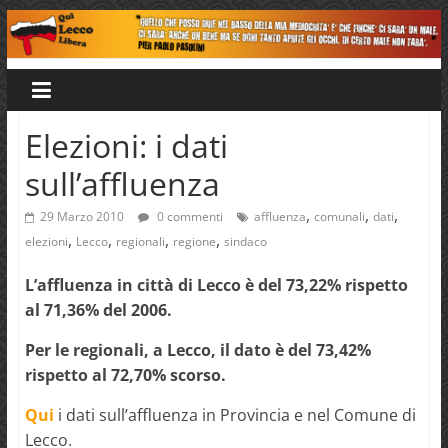
Salta
al
Qui
contenuto
Lecco
Elezioni: i dati
sull’affluenza
Libera
,
,
,
29 Marzo 2010
0 commenti
affluenza
comunali
dati
,
,
,
,
elezioni
Lecco
regionali
regione
sindaco
L’affluenza in città di Lecco è del 73,22% rispetto
al 71,36% del 2006.
Per le regionali, a Lecco, il dato è del 73,42%
rispetto al 72,70% scorso.
Qui
i dati sull’affluenza in Provincia e nel Comune di
Lecco.