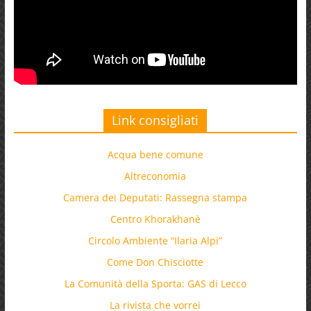
Link consigliati
Acqua bene comune
Altreconomia
Camera dei Deputati: Rassegna stampa
Centro Khorakhanè
Circolo Ambiente “Ilaria Alpi”
Come Don Chisciotte
La Comunità della Sporta: GAS di Lecco
La rivista che vorrei