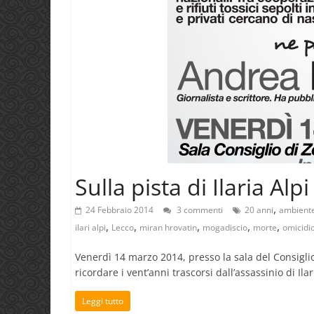
Sulla pista di Ilaria Alpi
,
24 Febbraio 2014
3 commenti
20 anni
ambient
,
,
,
,
,
ilari alpi
Lecco
miran hrovatin
mogadiscio
morte
omicidi
Venerdì 14 marzo 2014, presso la sala del Consiglio
ricordare i vent’anni trascorsi dall’assassinio di Il
Leggi tutto