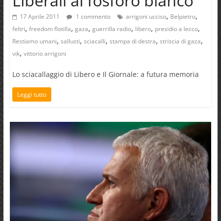
Liberali al fosforo bianco
,
,
17 Aprile 2011
1 commento
arrigoni ucciso
Belpietro
,
,
,
,
,
,
feltri
freedom flotilla
gaza
guerrilla radio
libero
presidio a lecco
,
,
,
,
,
Restiamo umani
sallusti
sciacalli
stampa di destra
striscia di gaza
,
vik
vittorio arrigoni
Lo sciacallaggio di Libero e Il Giornale: a futura memoria
Leggi tutto