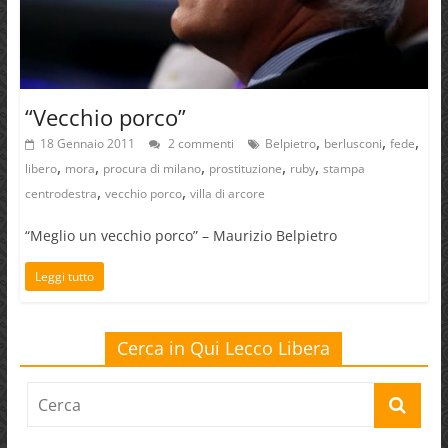
“Vecchio porco”
,
,
,
18 Gennaio 2011
2 commenti
Belpietro
berlusconi
fede
,
,
,
,
,
libero
mora
procura di milano
prostituzione
ruby
stampa
,
,
centrodestra
vecchio porco
villa di arcore
“Meglio un vecchio porco” – Maurizio Belpietro
Leggi tutto
Cerca in Qui Lecco Libera