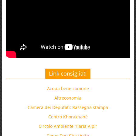
Link consigliati
Acqua bene comune
Altreconomia
Camera dei Deputati: Rassegna stampa
Centro Khorakhanè
Circolo Ambiente “Ilaria Alpi”
Come Don Chisciotte