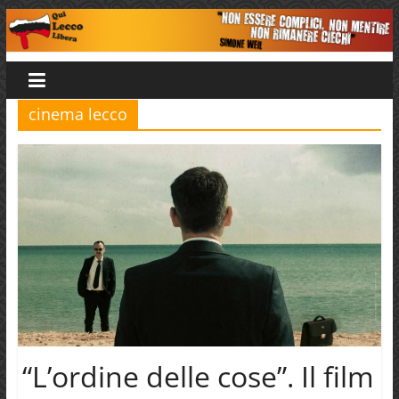
Salta
al
Qui
contenuto
Lecco
cinema lecco
Libera
“L’ordine delle cose”. Il film