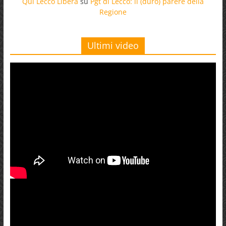
Qui Lecco Libera
su
Pgt di Lecco: il (duro) parere della
Regione
Ultimi video