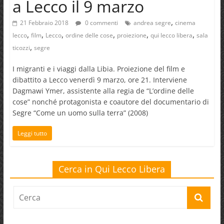
a Lecco il 9 marzo
,
21 Febbraio 2018
0 commenti
andrea segre
cinema
,
,
,
,
,
,
lecco
film
Lecco
ordine delle cose
proiezione
qui lecco libera
sala
,
ticozzi
segre
I migranti e i viaggi dalla Libia. Proiezione del film e
dibattito a Lecco venerdì 9 marzo, ore 21. Interviene
Dagmawi Ymer, assistente alla regia de “L’ordine delle
cose” nonché protagonista e coautore del documentario di
Segre “Come un uomo sulla terra” (2008)
Leggi tutto
Cerca in Qui Lecco Libera