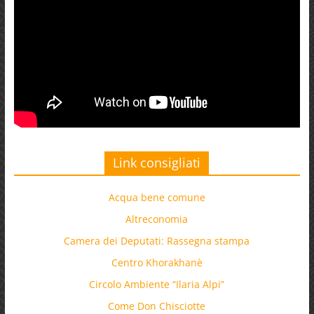
Link consigliati
Acqua bene comune
Altreconomia
Camera dei Deputati: Rassegna stampa
Centro Khorakhanè
Circolo Ambiente “Ilaria Alpi”
Come Don Chisciotte