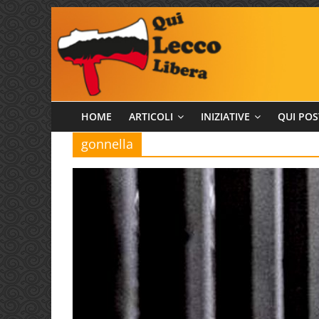
Salta
al
contenuto
Qui
HOME
ARTICOLI
INIZIATIVE
QUI POS
gonnella
Lecco
Libera