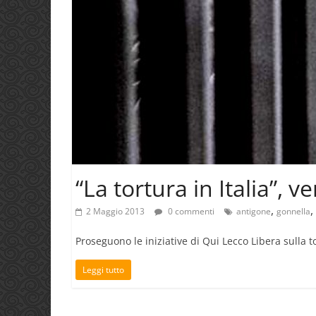
“La tortura in Italia”, 
,
,
2 Maggio 2013
0 commenti
antigone
gonnella
Proseguono le iniziative di Qui Lecco Libera sulla t
Leggi tutto