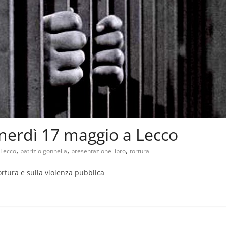
venerdì 17 maggio a Lecco
,
,
,
Lecco
patrizio gonnella
presentazione libro
tortura
ortura e sulla violenza pubblica