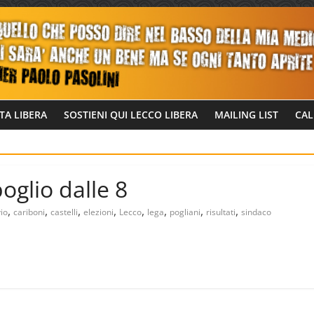
TA LIBERA
SOSTIENI QUI LECCO LIBERA
MAILING LIST
CAL
oglio dalle 8
,
,
,
,
,
,
,
,
vio
cariboni
castelli
elezioni
Lecco
lega
pogliani
risultati
sindaco