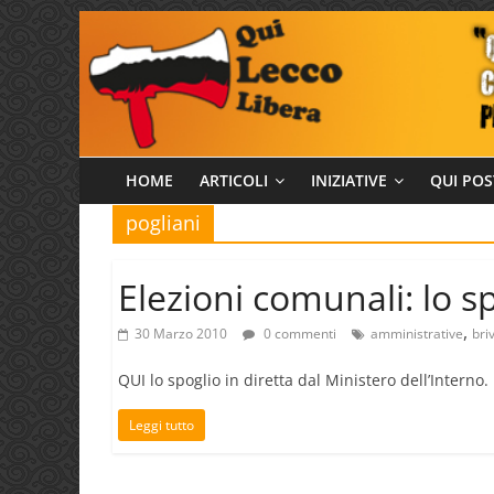
Salta
al
contenuto
Qui
HOME
ARTICOLI
INIZIATIVE
QUI POS
pogliani
Lecco
Libera
Elezioni comunali: lo sp
,
30 Marzo 2010
0 commenti
amministrative
bri
QUI lo spoglio in diretta dal Ministero dell’Interno.
Leggi tutto