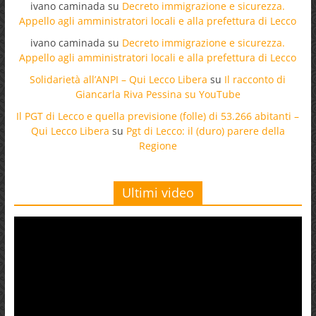
ivano caminada
su
Decreto immigrazione e sicurezza.
Appello agli amministratori locali e alla prefettura di Lecco
ivano caminada
su
Decreto immigrazione e sicurezza.
Appello agli amministratori locali e alla prefettura di Lecco
Solidarietà all’ANPI – Qui Lecco Libera
su
Il racconto di
Giancarla Riva Pessina su YouTube
Il PGT di Lecco e quella previsione (folle) di 53.266 abitanti –
Qui Lecco Libera
su
Pgt di Lecco: il (duro) parere della
Regione
Ultimi video