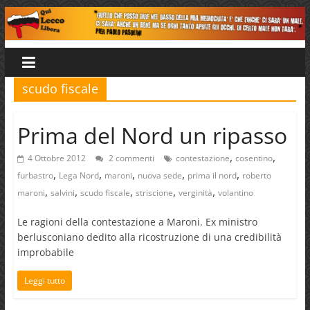
Salta
al
Qui
contenuto
Lecco
scudo fiscale
Libera
Prima del Nord un ripasso
,
,
4 Ottobre 2012
2 commenti
contestazione
cosentino
,
,
,
,
,
furbastro
Lega Nord
maroni
nuova sede
prima il nord
roberto
,
,
,
,
,
maroni
salvini
scudo fiscale
striscione
verginità
volantino
Le ragioni della contestazione a Maroni. Ex ministro
berlusconiano dedito alla ricostruzione di una credibilità
improbabile
Leggi tutto