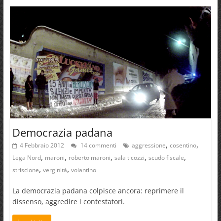
Democrazia padana
,
,
4 Febbraio 2012
14 commenti
aggressione
cosentino
,
,
,
,
,
Lega Nord
maroni
roberto maroni
sala ticozzi
scudo fiscale
,
,
striscione
verginità
volantino
La democrazia padana colpisce ancora: reprimere il
dissenso, aggredire i contestatori.