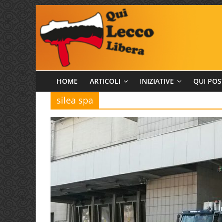
Salta
al
contenuto
Qui
HOME
ARTICOLI
INIZIATIVE
QUI POS
silea spa
Lecco
Libera