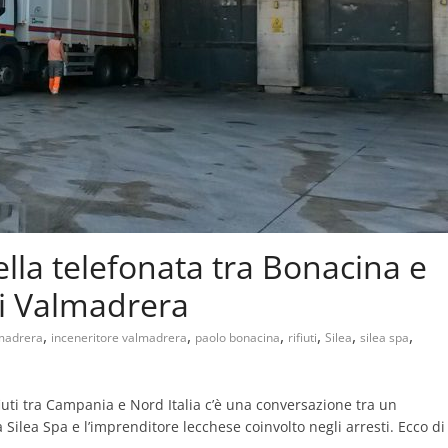
uella telefonata tra Bonacina e
di Valmadrera
,
,
,
,
,
,
lmadrera
inceneritore valmadrera
paolo bonacina
rifiuti
Silea
silea spa
ifiuti tra Campania e Nord Italia c’è una conversazione tra un
 Silea Spa e l’imprenditore lecchese coinvolto negli arresti. Ecco di