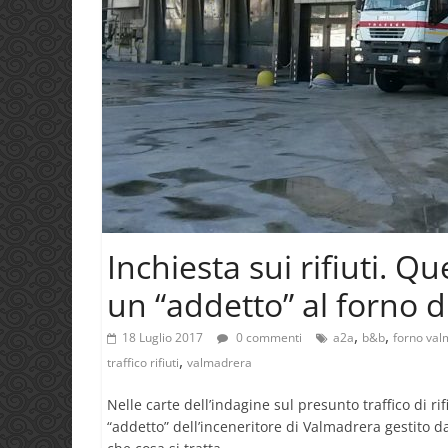
Inchiesta sui rifiuti. Q
un “addetto” al forno 
,
,
18 Luglio 2017
0 commenti
a2a
b&b
forno va
,
traffico rifiuti
valmadrera
Nelle carte dell’indagine sul presunto traffico di r
“addetto” dell’inceneritore di Valmadrera gestito da