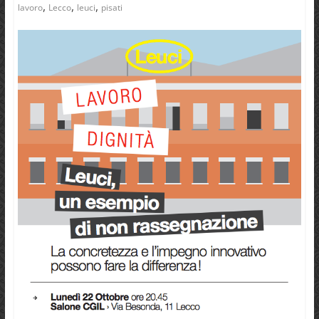
,
,
,
lavoro
Lecco
leuci
pisati