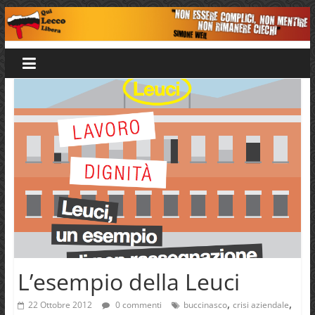
Salta
al
Qui
contenuto
Lecco
Libera
L’esempio della Leuci
,
,
22 Ottobre 2012
0 commenti
buccinasco
crisi aziendale