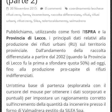
(parte 2)
30 Novembre 2015
0 commenti
coordinamento lecchese
,
,
,
,
,
rifiuti zero
forno
inceneritore
raccolta differenziata
rifiuti
rifiuti
,
,
,
,
urbani
rifiuti zero
Silea
teleriscaldamento
valmadrera
Pubblichiamo, utilizzando come fonti l’
ISPRA
e la
Provincia di Lecco
, i principali dati relativi alla
produzione dei rifiuti urbani (RU) sul territorio
provinciale. Dall’andamento della raccolta
differenziata a partire dal 2002 (quando la Provincia
di Lecco fu la prima a sfondare quota 50%) ad oggi,
fino alla produzione pro-capite di rifiuti
indifferenziati.
Un’ottima base di partenza (esploratela con il
cursore del mouse per ottenere i dati scorporati e
puntuali) per impostare un ragionamento corretto
sull’incremento della quantità da incenerire presso il
forno di Valmadrera gestito da SILEA Spa.