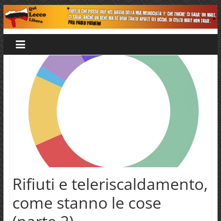
Salta
al
Qui
contenuto
Lecco
Libera
Rifiuti e teleriscaldamento,
come stanno le cose