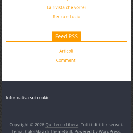
La rivista che vorrei
Renzo e Lucio
Feed RSS
Articoli
Commenti
Informativa sui cookie
Copyright © 2026
Qui Lecco Libera
. Tutti i diritti riservati.
Tema:
ColorMag
di ThemeGrill. Powered by
WordPress
.