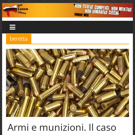
Salta
al
Qui
contenuto
Lecco
beretta
Libera
Armi e munizioni. Il caso