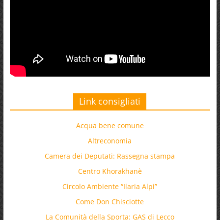
Link consigliati
Acqua bene comune
Altreconomia
Camera dei Deputati: Rassegna stampa
Centro Khorakhanè
Circolo Ambiente “Ilaria Alpi”
Come Don Chisciotte
La Comunità della Sporta: GAS di Lecco