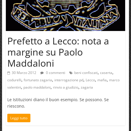
Prefetto a Lecco: nota a
margine su Paolo
Maddaloni
,
,
30 Marzo 2012
0 commenti
beni confiscati
caserta
,
,
,
,
,
codurelli
fortunato zagaria
interrogazione pd
Lecco
mafia
marco
,
,
,
valentini
paolo maddaloni
rinvio a giudizio
zagaria
Le Istituzioni diano il buon esempio. Se possono. Se
riescono.
Leggi tutto