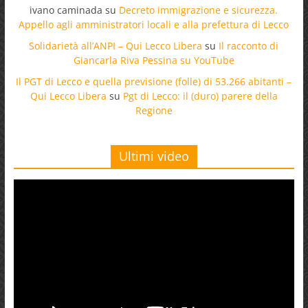
ivano caminada
su
Decreto immigrazione e sicurezza.
Appello agli amministratori locali e alla prefettura di Lecco
Solidarietà all’ANPI – Qui Lecco Libera
su
Il racconto di
Giancarla Riva Pessina su YouTube
Il PGT di Lecco e quella previsione (folle) di 53.266 abitanti –
Qui Lecco Libera
su
Pgt di Lecco: il (duro) parere della
Regione
Ultimi video