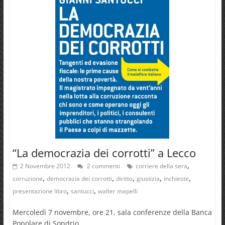
“La democrazia dei corrotti” a Lecco
,
2 Novembre 2012
2 commenti
corriere della sera
,
,
,
,
,
corruzione
democrazia dei corrotti
diritto
giustizia
inchieste
,
,
presentazione libro
santucci
walter mapelli
Mercoledì 7 novembre, ore 21, sala conferenze della Banca
Popolare di Sondrio