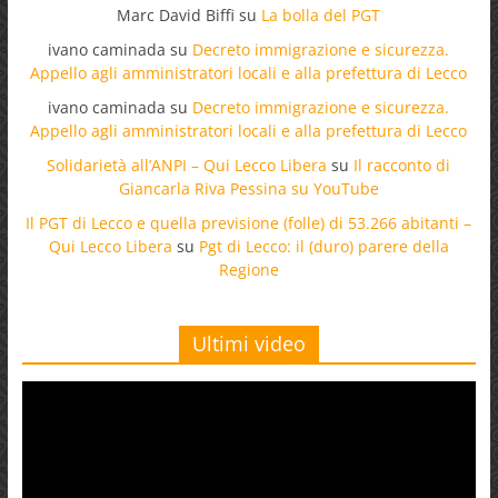
Marc David Biffi
su
La bolla del PGT
ivano caminada
su
Decreto immigrazione e sicurezza.
Appello agli amministratori locali e alla prefettura di Lecco
ivano caminada
su
Decreto immigrazione e sicurezza.
Appello agli amministratori locali e alla prefettura di Lecco
Solidarietà all’ANPI – Qui Lecco Libera
su
Il racconto di
Giancarla Riva Pessina su YouTube
Il PGT di Lecco e quella previsione (folle) di 53.266 abitanti –
Qui Lecco Libera
su
Pgt di Lecco: il (duro) parere della
Regione
Ultimi video