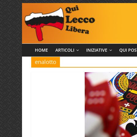
Salta
al
contenuto
Qui
HOME
ARTICOLI
INIZIATIVE
QUI POS
enalotto
Lecco
Libera