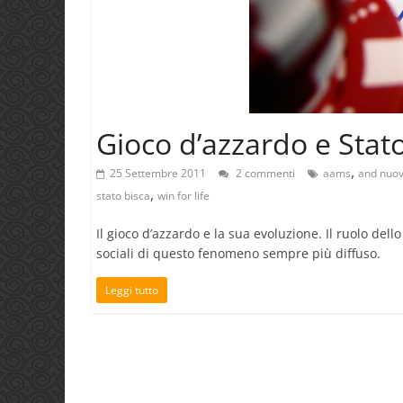
Gioco d’azzardo e Stato
,
25 Settembre 2011
2 commenti
aams
and nuo
,
stato bisca
win for life
Il gioco d’azzardo e la sua evoluzione. Il ruolo dello
sociali di questo fenomeno sempre più diffuso.
Leggi tutto