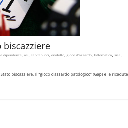
 biscazziere
,
,
,
,
,
,
,
ve dipendenze
asl
capitanucci
enalotto
gioco d'azzardo
lottomatica
sisal
 Stato biscazziere. Il “gioco d’azzardo patologico” (Gap) e le ricadute