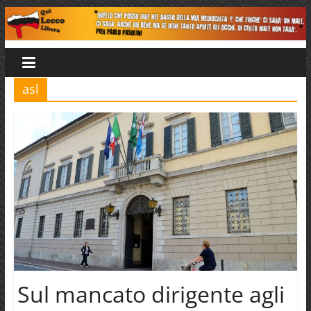
Salta
al
Qui
contenuto
Lecco
asl
Libera
Sul mancato dirigente agli