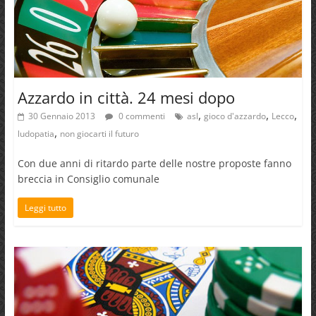
Azzardo in città. 24 mesi dopo
,
,
,
30 Gennaio 2013
0 commenti
asl
gioco d'azzardo
Lecco
,
ludopatia
non giocarti il futuro
Con due anni di ritardo parte delle nostre proposte fanno
breccia in Consiglio comunale
Leggi tutto