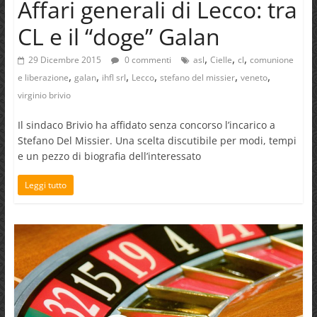
Affari generali di Lecco: tra
CL e il “doge” Galan
,
,
,
29 Dicembre 2015
0 commenti
asl
Cielle
cl
comunione
,
,
,
,
,
,
e liberazione
galan
ihfl srl
Lecco
stefano del missier
veneto
virginio brivio
Il sindaco Brivio ha affidato senza concorso l’incarico a
Stefano Del Missier. Una scelta discutibile per modi, tempi
e un pezzo di biografia dell’interessato
Leggi tutto