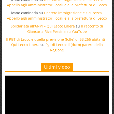
Appello agli amministratori locali e alla prefettura di Lecco
ivano caminada
su
Decreto immigrazione e sicurezza.
Appello agli amministratori locali e alla prefettura di Lecco
Solidarietà all’ANPI – Qui Lecco Libera
su
Il racconto di
Giancarla Riva Pessina su YouTube
Il PGT di Lecco e quella previsione (folle) di 53.266 abitanti –
Qui Lecco Libera
su
Pgt di Lecco: il (duro) parere della
Regione
Ultimi video