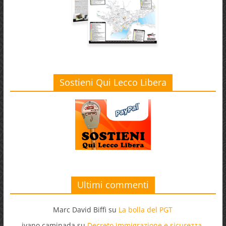
Sostieni Qui Lecco Libera
Ultimi commenti
Marc David Biffi
su
La bolla del PGT
ivano caminada
su
Decreto immigrazione e sicurezza.