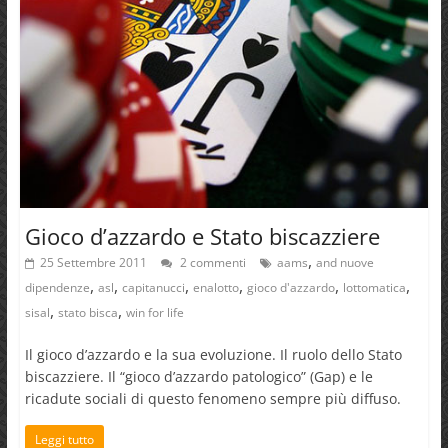
Gioco d’azzardo e Stato biscazziere
,
25 Settembre 2011
2 commenti
aams
and nuove
,
,
,
,
,
,
dipendenze
asl
capitanucci
enalotto
gioco d'azzardo
lottomatica
,
,
sisal
stato bisca
win for life
Il gioco d’azzardo e la sua evoluzione. Il ruolo dello Stato
biscazziere. Il “gioco d’azzardo patologico” (Gap) e le
ricadute sociali di questo fenomeno sempre più diffuso.
Leggi tutto