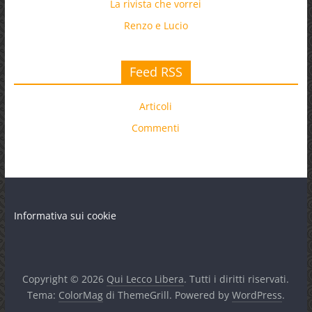
La rivista che vorrei
Renzo e Lucio
Feed RSS
Articoli
Commenti
Informativa sui cookie
Copyright © 2026
Qui Lecco Libera
. Tutti i diritti riservati.
Tema:
ColorMag
di ThemeGrill. Powered by
WordPress
.