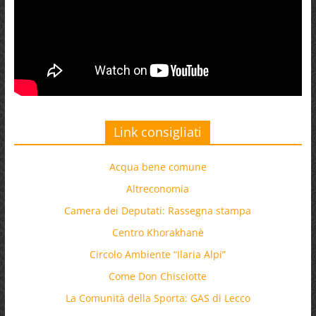
Link consigliati
Acqua bene comune
Altreconomia
Camera dei Deputati: Rassegna stampa
Centro Khorakhanè
Circolo Ambiente “Ilaria Alpi”
Come Don Chisciotte
La Comunità della Sporta: GAS di Lecco