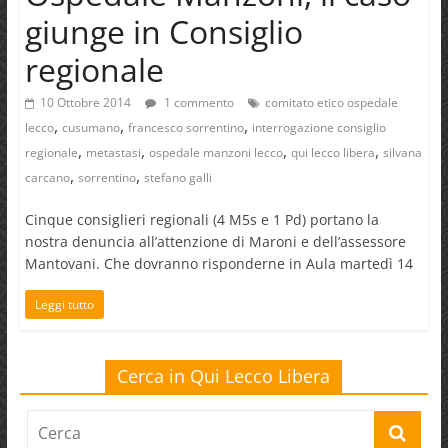
giunge in Consiglio
regionale
10 Ottobre 2014
1 commento
comitato etico ospedale
,
,
,
lecco
cusumano
francesco sorrentino
interrogazione consiglio
,
,
,
,
regionale
metastasi
ospedale manzoni lecco
qui lecco libera
silvana
,
,
carcano
sorrentino
stefano galli
Cinque consiglieri regionali (4 M5s e 1 Pd) portano la
nostra denuncia all’attenzione di Maroni e dell’assessore
Mantovani. Che dovranno risponderne in Aula martedì 14
Leggi tutto
Cerca in Qui Lecco Libera