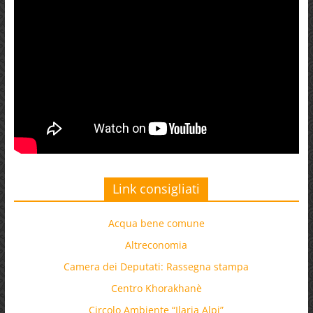
Link consigliati
Acqua bene comune
Altreconomia
Camera dei Deputati: Rassegna stampa
Centro Khorakhanè
Circolo Ambiente “Ilaria Alpi”