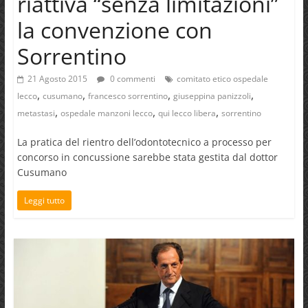
riattiva “senza limitazioni”
la convenzione con
Sorrentino
21 Agosto 2015
0 commenti
comitato etico ospedale
,
,
,
,
lecco
cusumano
francesco sorrentino
giuseppina panizzoli
,
,
,
metastasi
ospedale manzoni lecco
qui lecco libera
sorrentino
La pratica del rientro dell’odontotecnico a processo per
concorso in concussione sarebbe stata gestita dal dottor
Cusumano
Leggi tutto