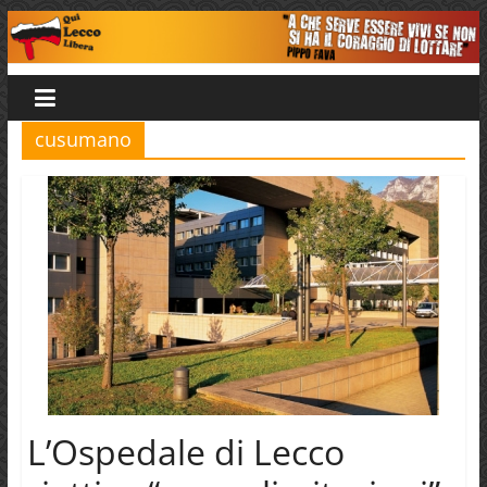
Salta
al
Qui
contenuto
Lecco
cusumano
Libera
L’Ospedale di Lecco