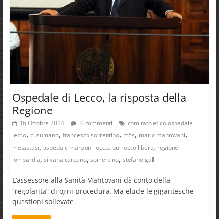
Ospedale di Lecco, la risposta della
Regione
16 Ottobre 2014
0 commenti
comitato etico ospedale
,
,
,
,
,
lecco
cusumano
francesco sorrentino
m5s
mario mantovani
,
,
,
metastasi
ospedale manzoni lecco
qui lecco libera
regione
,
,
,
lombardia
silvana carcano
sorrentino
stefano galli
L’assessore alla Sanità Mantovani dà conto della
“regolarità” di ogni procedura. Ma elude le gigantesche
questioni sollevate