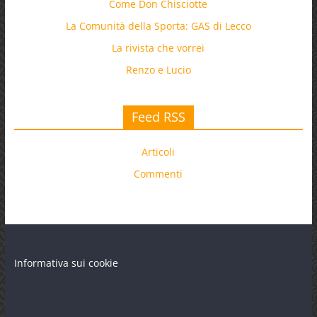
Come Don Chisciotte
La Comunità della Sporta: GAS di Lecco
La rivista che vorrei
Renzo e Lucio
Feed RSS
Articoli
Commenti
Informativa sui cookie