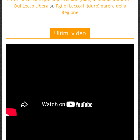
Qui Lecco Libera
su
Pgt di Lecco: il (duro) parere della
Regione
Ultimi video