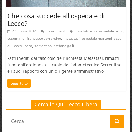
Che cosa succede all’ospedale di
Lecco?
,
2 Ottobre 2014
5 commenti
comitato etico ospedale lecco
,
,
,
,
cusumano
francesco sorrentino
metastasi
ospedale manzoni lecco
,
,
qui lecco libera
sorrentino
stefano galli
Fatti inediti dal fascicolo dell’inchiesta Metastasi, rimasti
fuori dall’ordinanza. Il ruolo dell’odontotecnico Sorrentino
e i suoi rapporti con un dirigente amministrativo
Leggi tutto
Cerca in Qui Lecco Libera