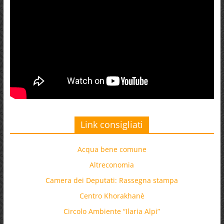
Link consigliati
Acqua bene comune
Altreconomia
Camera dei Deputati: Rassegna stampa
Centro Khorakhanè
Circolo Ambiente “Ilaria Alpi”